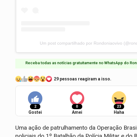
Um post compartilhado por Rondoniaovivo (@rond
Receba todas as notícias gratuitamente no WhatsApp do Ron
29 pessoas reagiram a isso.
2
0
23
Gostei
Amei
Haha
Uma ação de patrulhamento da Operação Brasi
policiais do 1º Batalhão da Polícia Militar e do