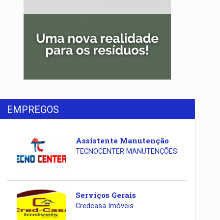
EMPREGOS
Assistente Manutenção
TECNOCENTER MANUTENÇÕES
Serviços Gerais
Credcasa Imóveis