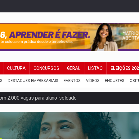
CULTURA
CONCURSOS
GERAL
LISTÃO
ELEIÇÕES 20
IS
DESTAQUES EMPRESARIAIS
EVENTOS
VÍDEOS
ENQUETES
OBIT
om 2.000 vagas para aluno-soldado
ovocam debate sobre temas urgentes entre estudantes
 PREGÃO ELETRÔNICO Nº 90136/2026/SUPEL/RO
nção artística pelos direitos das mulheres