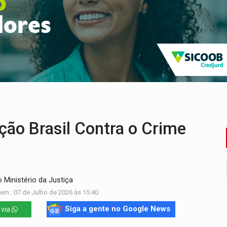
a acesso a bairros às margens do rio Madeira em PVH
utado federal do PL declara patrimônio de R$ 29,4 mi
 PREGÃO ELETRÔNICO N.° 90595/2025/SUPEL/RO
 do crime' leva PM a prender acusado de tráfico
CV são presos com moto furtada e adulterada
pode alcançar larga e boa vantagem para deputados
o Brasil Contra o Crime
Ministério da Justiça
em : 07 de Julho de 2026 às 15:40
Siga a gente no Google News
 via