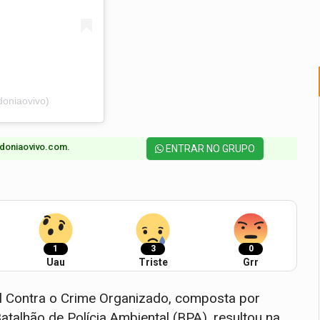
oniaovivo)
doniaovivo.com.​
ENTRAR NO GRUPO
1
3
0
Uau
Triste
Grr
l Contra o Crime Organizado, composta por
 Batalhão de Polícia Ambiental (BPA), resultou na