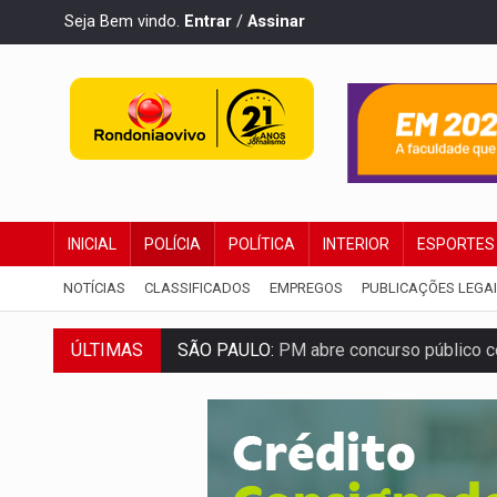
Seja Bem vindo.
Entrar
/
Assinar
INICIAL
POLÍCIA
POLÍTICA
INTERIOR
ESPORTES
NOTÍCIAS
CLASSIFICADOS
EMPREGOS
PUBLICAÇÕES LEGA
SÃO PAULO:
PM abre concurso público c
ÚLTIMAS
CINEAMAZÔNIA:
Filmes rondonienses pr
Publicação Legal:
AVISO DE LICITAÇÃO:
RUA DAS PENHAS:
MPRO promove interve