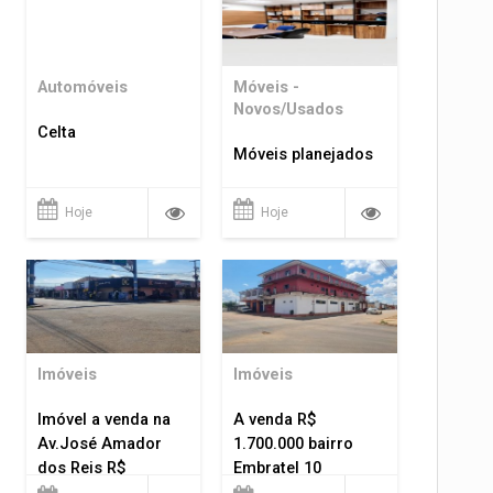
Automóveis
Móveis -
Novos/Usados
Celta
Móveis planejados
Hoje
Hoje
Imóveis
Imóveis
Imóvel a venda na
A venda R$
Av.José Amador
1.700.000 bairro
dos Reis R$
Embratel 10
1.400.000
apartamentos!