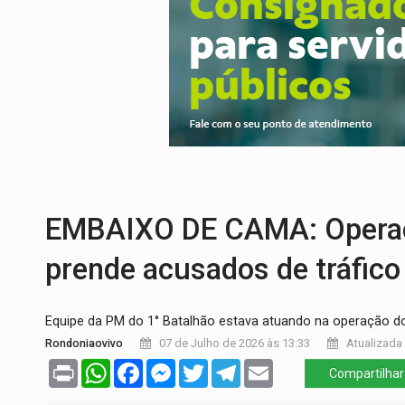
PEDIDO DE PROVIDÊNCIA:
Erosão ameaç
ELEIÇÕES 2026:
Policial candidato a dep
Publicação Legal:
AVISO DE LICITAÇÃO:
NO CASTANHEIRA:
Denúncia de 'tribunal
NO FLAGRA:
'Churrasco' e comparsas do 
ALIANÇA PODEROSA:
Chapa vitaminada 
EMBAIXO DE CAMA: Operaçã
prende acusados de tráfico
Equipe da PM do 1° Batalhão estava atuando na operação do 
Rondoniaovivo
07 de Julho de 2026 às 13:33
Atualizada 
Print
WhatsApp
Facebook
Messenger
Twitter
Telegram
Email
Compartilhar