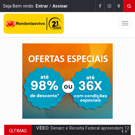
Seja Bem vindo.
Entrar
/
Assinar
ÚLTIMAS
OPERAÇÃO DA PC:
Membros do CV são presos com armas e drogas após c