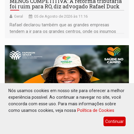
MENOS COMPETITIVA: A reforma tributária
foi ruim para RO, diz advogado Rafael Duck
Geral
05 de Agosto de 2026 às 11:16
Rafael declarou também que as grandes empresas
tendem a ir para os grandes centros, onde os insumos
são mais baratos
Nós usamos cookies em nosso site para oferecer a melhor
experiência possível. Ao continuar a navegar no site, você
concorda com esse uso. Para mais informações sobre
como usamos cookies, veja nossa
Política de Cookies
SELEÇÃO: Senar-RO abre credenciamento
Continuar
para profissionais de saúde atuarem no
campo