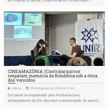
em relação a capital, o suporte aéreo foi acionado
CINEAMAZÔNIA: (Contra)arquivos
resgatam memória de Rondônia sob a ótica
dos vencidos
Cultura
05 de Agosto de 2026 às 12:44
Em painel acompanhado pelo Rondoniaovivo,
pesquisadores da Unir discutem a preservação do acervo
do século 20 e o legado de Sílvio Tendler, que defendia a