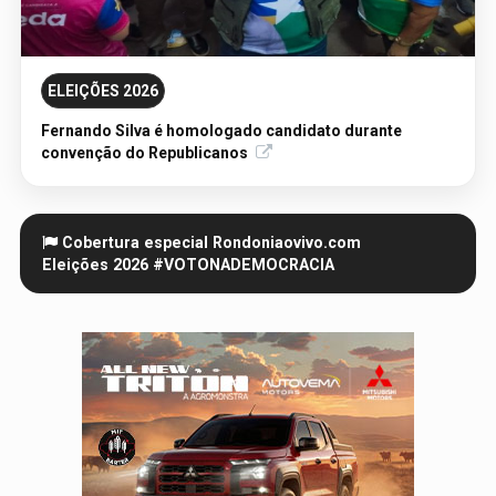
05/08/2026 - Publicação Legal
AVISO DE LICITAÇÃO: AVISO DE LICITAÇÃO PE
ELEIÇÕES 2026
90152/2026/RO
Fernando Silva é homologado candidato durante
convenção do Republicanos
Cobertura especial Rondoniaovivo.com
Eleições
2026
#VOTONADEMOCRACIA
07/08/2026 - Publicação Legal
AVISO DE LICITAÇÃO: PREGÃO ELETRÔNICO Nº
90091/2025/SUPEL/RO