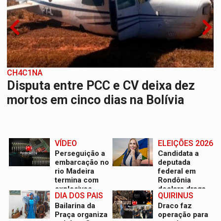
PROVA CONTÁBIL
CH4C1NA
UNNESA apresenta documentos e
Disputa entre PCC e CV deixa dez
questiona apreensão da PF em PVH
mortos em cinco dias na Bolívia
VÍDEO
ELEIÇÕES 2026
Perseguição a
Candidata a
embarcação no
deputada
rio Madeira
federal em
termina com
Rondônia
explosivos
declara draga
DIA DOS PAIS
QUIRINUS
apreendidos
de garimpo de
Bailarina da
Draco faz
R$ 2 mi
Praça organiza
operação para