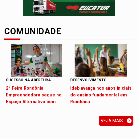
COMUNIDADE
SUCESSO NA ABERTURA
DESENVOLVIMENTO
2ª Feira Rondônia
Ideb avança nos anos iniciais
Empreendedora segue no
do ensino fundamental em
Espaço Alternativo com
Rondônia
entrada gratuita
VEJA MAIS