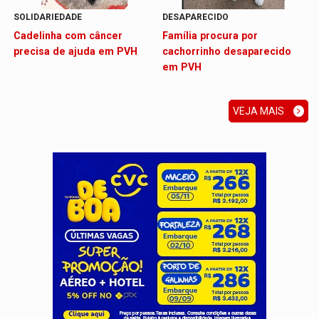
SOLIDARIEDADE
DESAPARECIDO
Cadelinha com câncer
Família procura por
precisa de ajuda em PVH
cachorrinho desaparecido
em PVH
VEJA MAIS