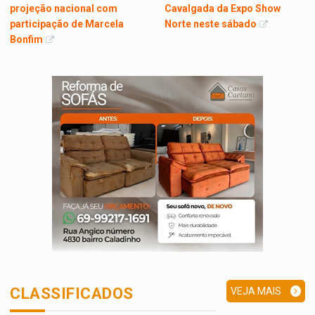
projeção nacional com
Cavalgada da Expo Show
participação de Marcela
Norte neste sábado
Bonfim
CLASSIFICADOS
VEJA MAIS