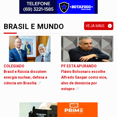
BRASIL E MUNDO
VEJA MAIS
COLEGIADO
PF ESTÁ APURANDO
Brasil e Rússia discutem
Flávio Bolsonaro escolhe
energia nuclear, defesa e
Alfredo Gaspar como vice,
ciência em Brasília
alvo de denúncia por
estupro