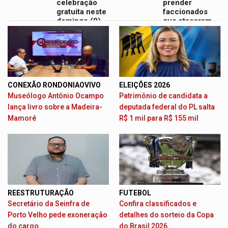
celebração
prender
gratuita neste
faccionados
domingo (9)
que atacaram
provedores de
internet
CONEXÃO RONDONIAOVIVO
ELEIÇÕES 2026
Museólogo Antônio Ocampo
Patrimônio de candidata a
lança livro sobre a Madeira-
deputada federal do PL salta
Mamoré
R$ 1 mil para R$ 155 mil
REESTRUTURAÇÃO
FUTEBOL
Secretário da Seinfra de
Confira classificados e
Porto Velho pede exoneração
detalhes do sorteio da Copa
do cargo
do Brasil 2026