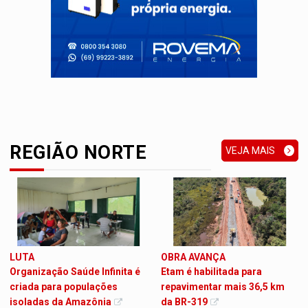
REGIÃO NORTE
VEJA MAIS
LUTA
OBRA AVANÇA
Organização Saúde Infinita é
Etam é habilitada para
criada para populações
repavimentar mais 36,5 km
isoladas da Amazônia
da BR-319