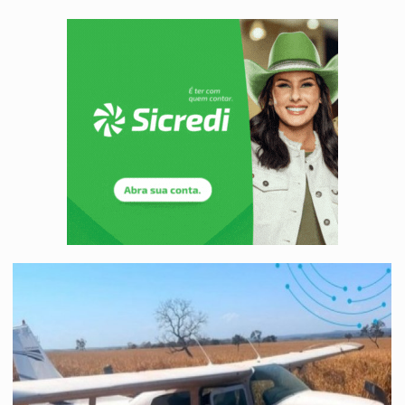
ELEIÇÕES 2026:
Patrimônio de candidata a deputada federal do PL salta R$ 1 m
VÍDEO:
Quadrilha é flagrada com cerca de 200 porções
BAIRRO TEIXEIRÃO:
MPF cobra regularização fundiária da comunid
SUCESSO NA ABERTURA:
2ª Feira Rondônia Empreendedora segue no Espaço Alternativ
REESTRUTURAÇÃO:
Secretário da Seinfra de Porto Velho pede exon
SAÚDE INDÍGENA:
Pirahã terão consultas e exames especializados durante 
ECONOMIA:
Dia dos pais deve movimentar R$ 8,5 bilhões e RO projet
ELEIÇÕES 2026:
Ulisses Guimarães e as nuvens no céu de Rondônia – Por 
DECISÃO REVISADA:
Nunes Marques reduz pena de Acir Gurgacz e declara pun