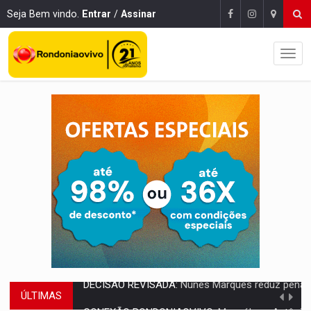
Seja Bem vindo.
Entrar
/
Assinar
ÚLTIMAS
CONEXÃO RONDONIAOVIVO:
Museólogo Antônio Ocampo lança livro sob