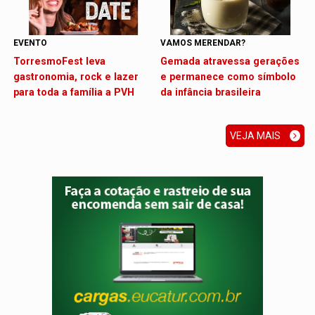
EVENTO
VAMOS MERENDAR?
TorresmoFest leva
Gemada atravessa gerações
gastronomia, rock e lazer
e permanece como símbolo
para toda a família a PVH
da infância brasileira
VEJA MAIS