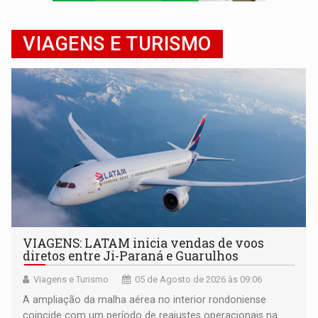
VÍDEO:
Perseguição é registrada no shopping após colombiana furtar ce
VIAGENS E TURISMO
LUDOPATIA:
Apostas online começam a afetar produtividade e rotina
VIAGENS: LATAM inicia vendas de voos
diretos entre Ji-Paraná e Guarulhos
Viagens e Turismo
05 de Agosto de 2026 às 09:06
A ampliação da malha aérea no interior rondoniense
coincide com um período de reajustes operacionais na