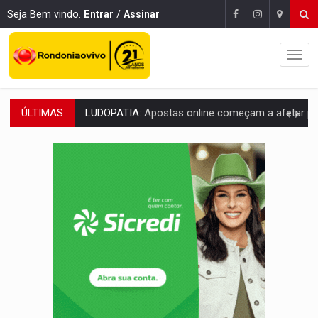
Seja Bem vindo.
Entrar
/
Assinar
ÚLTIMAS
REFLORESTAMENTO:
Plantar árvores não será mais suficiente para comprov
OVNIS NA LUA:
Cientistas alertam para possível base secreta no satélite n
ACABOU COM PEUGEOT:
Incêndio destrói carro que era rebocado para oficina no
VÍDEO:
Ladrão é filmado furtando moto na frente do bar 
BOLSAS DE PESQUISA:
Iniciativa Amazônia+10 lança chamada para fortalecer cadeia
MATERIAL:
Brasil tem grandes reservas de urânio, mas produz pouco e impo
VÍDEO:
Serpente capturada na fábrica da Coca-Cola é devolvid
HOMENAGEM:
Cientistas cassados pelo AI-5 se tornam pesquisadores emér