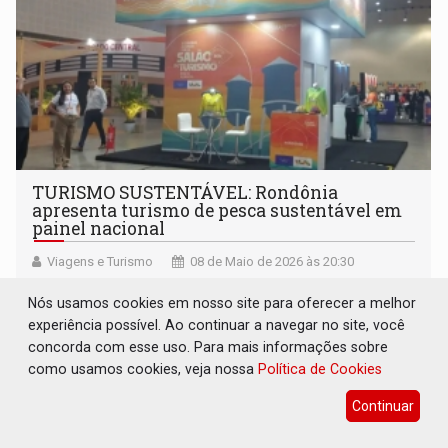
TURISMO SUSTENTÁVEL: Rondônia
apresenta turismo de pesca sustentável em
painel nacional
Viagens e Turismo
08 de Maio de 2026 às 20:30
Rondônia participa do evento também com estande para
Nós usamos cookies em nosso site para oferecer a melhor
exposição, com foco na promoção do turismo de
experiência possível. Ao continuar a navegar no site, você
natureza, pesca esportiva e ecoturismo
concorda com esse uso. Para mais informações sobre
como usamos cookies, veja nossa
Política de Cookies
Continuar