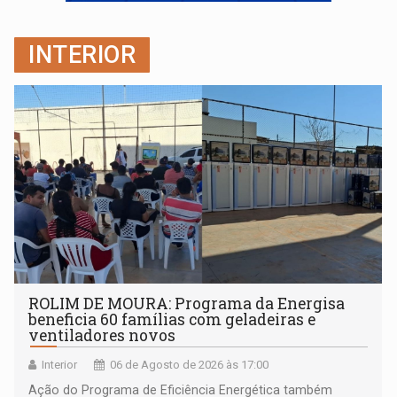
LAZER:
Seis lugares gratuitos para aproveitar o fim de semana e
INTERIOR
VÍDEO:
FTICCO e Força Tática prendem membro do CV com arma e drogas em
ROLIM DE MOURA: Programa da Energisa
beneficia 60 famílias com geladeiras e
ventiladores novos
Interior
06 de Agosto de 2026 às 17:00
Ação do Programa de Eficiência Energética também