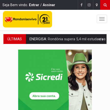
Seja Bem vindo.
Entrar
/
Assinar
ÚLTIMAS
ENERGISA:
Rondônia supera 5,4 mil estudantes inscritos 
LUTO NA CULTURA:
Boi Bumbá emite nota após morte de Carlos Caputo em p
Publicação Legal:
FRANCISCO DA SILVA FILHO M
URGENTE:
Mototaxista e passageira sofrem grave acidente após 
:
Recebeu intimação no celular? Saiba o que fazer para evitar proc
PROCURADO:
Polícia Civil tenta prender acusado de matar médico
ACESSO:
Moradores de RO podem receber a antena parabólica gratuita do B
CONEXÃO RONDONIAOVIVO:
Pré-candidato Adrian Jhonnson defende renovação da ban