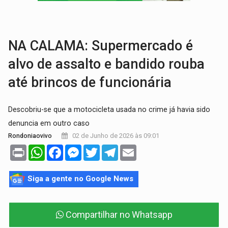
COM EMENDAS:
Sejucel destina R$ 2,69 milhões para rodeios e feiras agríc
LIMERO:
São Francisco do Guaporé sedia abertura do Campeonato Estadua
NA CALAMA: Supermercado é
alvo de assalto e bandido rouba
até brincos de funcionária
Descobriu-se que a motocicleta usada no crime já havia sido
denuncia em outro caso
02 de Junho de 2026 às 09:01
Rondoniaovivo
Print
WhatsApp
Facebook
Messenger
Twitter
Telegram
Email
Siga a gente no Google News
Compartilhar no Whatsapp