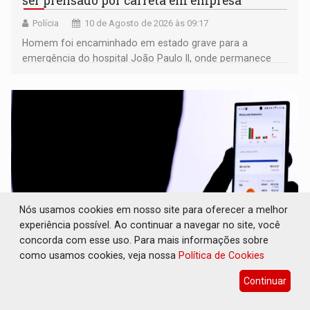
ser prensado por carreta em empresa
Polícia
10 de Agosto de 2026 às 09:17
Homem foi encaminhado em estado grave para a
emergência do hospital João Paulo II, onde permanece
internado sob cuidados médicos
Nós usamos cookies em nosso site para oferecer a melhor
experiência possível. Ao continuar a navegar no site, você
concorda com esse uso. Para mais informações sobre
como usamos cookies, veja nossa
Política de Cookies
GOLPES: Anúncios e e-mails falsos enganam
quem busca renegociar dívidas
Continuar
Geral
10 de Agosto de 2026 às 09:15