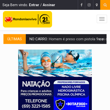
Seja Bem vindo.
Entrar
/
Assinar
ÚLTIMAS
NO CARRO:
Homem é preso com pistola 9mm durante abordagem da Força Tát
TRÁGICO:
Pai do 'Xandy Motocross' morre em acidente
VÍDEO:
Motorista de caminhonete morre preso às ferragens em colisão com
LAZER:
Seis lugares gratuitos para aproveitar o fim de semana e
VÍDEO:
FTICCO e Força Tática prendem membro do CV com arma e drogas em
INCLUSÃO:
Prefeitura fortalece parceria com a APAE para ampliar ações v
DEFESA:
Exército testa inovações no combate a drones durante exerc
TEMAS SOCIOAMBIENTAIS:
Em Itapuã do Oeste, CINEMAZÔNIA leva cinema amazônico 