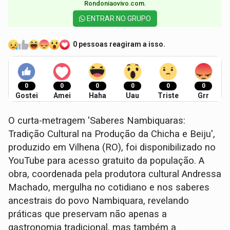
Rondoniaovivo.com.​
ENTRAR NO GRUPO
0 pessoas reagiram a isso.
0
0
0
0
0
0
Gostei
Amei
Haha
Uau
Triste
Grr
O curta-metragem 'Saberes Nambiquaras:
Tradição Cultural na Produção da Chicha e Beiju',
produzido em Vilhena (RO), foi disponibilizado no
YouTube para acesso gratuito da população. A
obra, coordenada pela produtora cultural Andressa
Machado, mergulha no cotidiano e nos saberes
ancestrais do povo Nambiquara, revelando
práticas que preservam não apenas a
gastronomia tradicional, mas também a