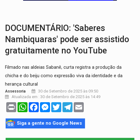
TRANSPARÊNCIA:
TCE reúne candidatos ao Governo e apresenta diagnó
ELAS DECIDEM:
Mulheres são maioria e representam 52% do eleitorado de 
DOCUMENTÁRIO: 'Saberes
Nambiquaras' pode ser assistido
gratuitamente no YouTube
Filmado nas aldeias Sabanê, curta registra a produção da
chicha e do beiju como expressão viva da identidade e da
herança cultural
30 de Setembro de 2025 às 09:50
Assessoria
Atualizada em : 30 de Setembro de 2025 às 14:49
Print
WhatsApp
Facebook
Messenger
Twitter
Telegram
Email
Siga a gente no Google News