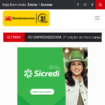
Seja Bem vindo.
Entrar
/
Assinar
ÚLTIMAS
RO EMPREENDEDORA:
2ª edição da feira começa nesta quinta-feira (6) no 
FORTALECIMENTO:
Contratação de novos servidores reforça equipes do Cad Úni
VÍDEO:
Condutor de carro avança cruzamento e deixa motociclista
'OS OLHOS DO BRASIL':
Emanuel Neri transforma indignação e esperança em roc
SOB INVESTIGAÇÃO:
Dentista de PVH é denunciado por transmitir HIV a
ESQUEMA DE FRAUDES:
Polícia Civil deflagra a terceira fase da Oper
ASSESSOR FLAGRADO:
Empresa e ONG que recebeu R$ 12 mi em emendas estão
INFLUENCIARIA ELEIÇÕES:
Justiça Eleitoral manda tirar vídeo com suposta d