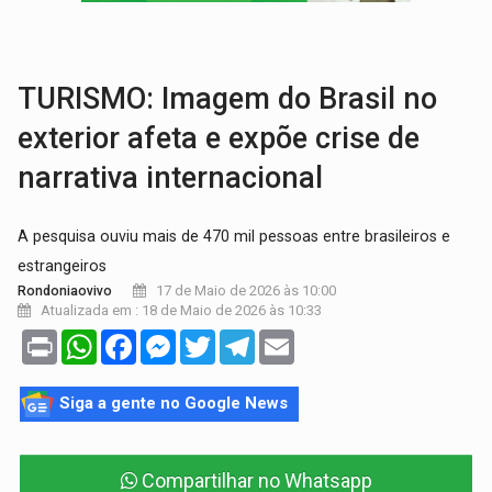
VULGO 'UNIÃO':
Chefe de facção criminosa é preso durante oper
Publicação Legal:
CONVOCAÇÃO DAS ELEIÇÕES: S
TURISMO: Imagem do Brasil no
exterior afeta e expõe crise de
narrativa internacional
A pesquisa ouviu mais de 470 mil pessoas entre brasileiros e
estrangeiros
17 de Maio de 2026 às 10:00
Rondoniaovivo
Atualizada em : 18 de Maio de 2026 às 10:33
Print
WhatsApp
Facebook
Messenger
Twitter
Telegram
Email
Siga a gente no Google News
Compartilhar no Whatsapp