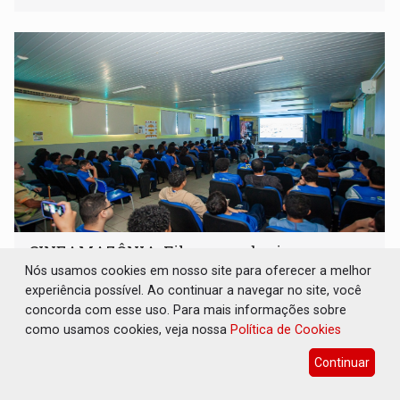
CINEAMAZÔNIA: Filmes rondonienses
provocam debate sobre temas urgentes
Nós usamos cookies em nosso site para oferecer a melhor
entre estudantes
experiência possível. Ao continuar a navegar no site, você
concorda com esse uso. Para mais informações sobre
Cultura
06 de Agosto de 2026 às 08:51
como usamos cookies, veja nossa
Política de Cookies
Mostra cinematográfica foi realizada na Escola Estadual
Bela Vista, em Porto Velho
Continuar