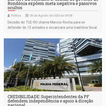
Rondônia expõem meta negativa e passivos
ocultos
Política
06 de Agosto de 2026 às 09:58
Decisão do TCE-RO chama Marcos Rocha para se
defender de 13 achados e escancara uma trajetória fiscal
que o próximo governador herda já no primeiro dia de
mandato
CREDIBILIDADE: Superintendentes da PF
defendem independência e apoio à direção
nacional