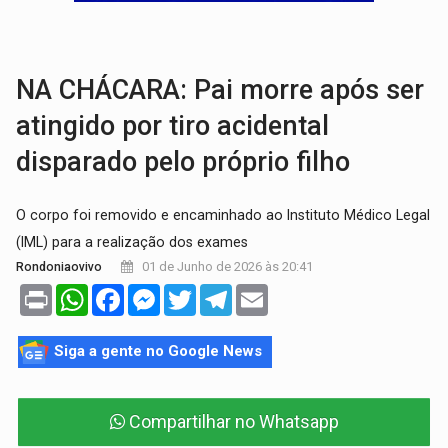
TRANSPORTE DE ARROZ:
MPF assegura cumprimento da legislação sobre transporte d
DEEPFAKE:
Sancionada lei contra violência sexual infantil na inte
NA CHÁCARA: Pai morre após ser
atingido por tiro acidental
disparado pelo próprio filho
O corpo foi removido e encaminhado ao Instituto Médico Legal
(IML) para a realização dos exames
01 de Junho de 2026 às 20:41
Rondoniaovivo
Print
WhatsApp
Facebook
Messenger
Twitter
Telegram
Email
Siga a gente no Google News
Compartilhar no Whatsapp