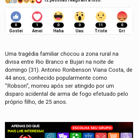
12 pessoas reagiram a isso.
0
1
0
0
11
0
Gostei
Amei
Haha
Uau
Triste
Grr
​Uma tragédia familiar chocou a zona rural na
divisa entre Rio Branco e Bujari na noite de
domingo (31). Antonio Ronbenson Viana Costa, de
44 anos, conhecido popularmente como
“Robson”, morreu após ser atingido por um
disparo acidental de arma de fogo efetuado pelo
próprio filho, de 25 anos.