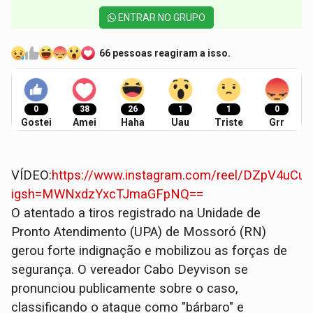
ENTRAR NO GRUPO
66 pessoas reagiram a isso.
0
38
26
1
1
0
Gostei
Amei
Haha
Uau
Triste
Grr
VÍDEO:
https://www.instagram.com/reel/DZpV4uCur
igsh=MWNxdzYxcTJmaGFpNQ==
​O atentado a tiros registrado na Unidade de
Pronto Atendimento (UPA) de Mossoró (RN)
gerou forte indignação e mobilizou as forças de
segurança. O vereador Cabo Deyvison se
pronunciou publicamente sobre o caso,
classificando o ataque como "bárbaro" e