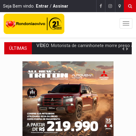
Seja Bem vindo.
Entrar
/
Assinar
ÚLTIMAS
LAZER:
Seis lugares gratuitos para aproveitar o fim de semana e
VÍDEO:
FTICCO e Força Tática prendem membro do CV com arma e drogas em
INCLUSÃO:
Prefeitura fortalece parceria com a APAE para ampliar ações v
DEFESA:
Exército testa inovações no combate a drones durante exerc
TEMAS SOCIOAMBIENTAIS:
Em Itapuã do Oeste, CINEMAZÔNIA leva cinema amazônico 
PREVISÃO:
Interior de Rondônia terá sábado (8) de calor intenso
INFRAESTRUTURA:
Após quase 30 anos de espera, asfalto chega ao bairr
A ILHA:
Coreografia de Rondônia estreia na programação do Festival de Dan