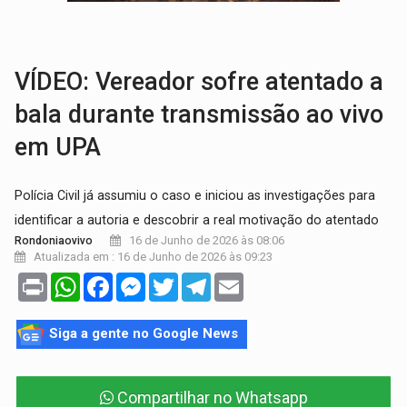
TRÁGICO:
Pai do 'Xandy Motocross' morre em acidente
VÍDEO:
Motorista de caminhonete morre preso às ferragens em colisão com
VÍDEO: Vereador sofre atentado a
bala durante transmissão ao vivo
em UPA
Polícia Civil já assumiu o caso e iniciou as investigações para
identificar a autoria e descobrir a real motivação do atentado
16 de Junho de 2026 às 08:06
Rondoniaovivo
Atualizada em : 16 de Junho de 2026 às 09:23
Print
WhatsApp
Facebook
Messenger
Twitter
Telegram
Email
Siga a gente no Google News
Compartilhar no Whatsapp