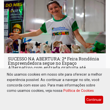
SUCESSO NA ABERTURA: 2ª Feira Rondônia
Empreendedora segue no Espaço
Alternativo com entrada gratuita até
domingo
Nós usamos cookies em nosso site para oferecer a melhor
experiência possível. Ao continuar a navegar no site, você
Comunidade
07 de Agosto de 2026 às 10:40
concorda com esse uso. Para mais informações sobre
Programação reúne em um só lugar o melhor da
como usamos cookies, veja nossa
Política de Cookies
economia criativa do estado
Continuar