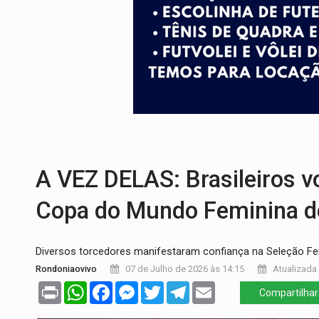
VÍDEO:
Ciclista é atropelado por carro na
Publicação Legal:
AVISO DE LICITAÇÃO:
FUTEBOL:
Confira classificados e detalh
Publicação Legal:
CONCORRÊNCIA Nº 90
EM 18 MESES:
Léo Moraes entrega o qu
DIA DOS PAIS:
Bailarina da Praça organi
A VEZ DELAS: Brasileiros v
Copa do Mundo Feminina d
Diversos torcedores manifestaram confiança na Seleção Fe
Rondoniaovivo
07 de Julho de 2026 às 14:15
Atualizada 
Print
WhatsApp
Facebook
Messenger
Twitter
Telegram
Email
Compartilhar