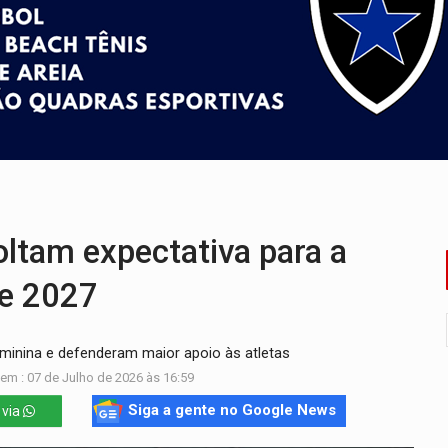
 região Central de Porto Velho
 PREGÃO ELETRÔNICO N.º 90136/2026/SUPEL/RO
es do sorteio da Copa do Brasil 2026
504/2025/SUPEL/RO
e não conseguiram em anos na educação de Porto Velho
za celebração gratuita neste domingo (9)
oltam expectativa para a
e 2027
minina e defenderam maior apoio às atletas
em : 07 de Julho de 2026 às 16:59
Siga a gente no Google News
 via