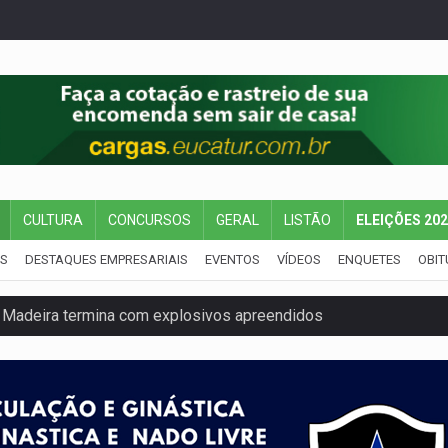
CULTURA
CONCURSOS
GERAL
LISTÃO
ELEIÇÕES 20
IS
DESTAQUES EMPRESARIAIS
EVENTOS
VÍDEOS
ENQUETES
OBIT
 Madeira termina com explosivos apreendidos
5 milhões
 PREGÃO ELETRÔNICO Nº 90091/2025/SUPEL/RO
cumentos e questiona apreensão da PF em PVH