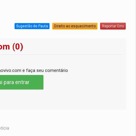
Sugestão de Pauta
Direito ao esquecimento
Reportar Erro
om (0)
ovivo.com e faça seu comentário
i para entrar
tícia