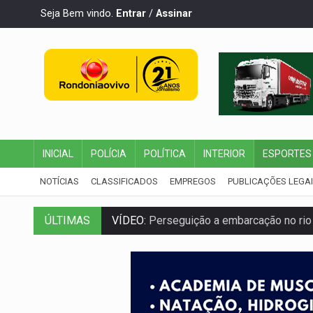
Seja Bem vindo.
Entrar
/
Assinar
INICIAL
POLÍCIA
POLÍTICA
INTERIOR
ESPORTES
NOTÍCIAS
CLASSIFICADOS
EMPREGOS
PUBLICAÇÕES LEGA
VÍDEO:
Perseguição a embarcação no rio
ÚLTIMAS
MEGA SENA:
Prêmio acumula para R$ 16
Publicação Legal:
AVISO DE LICITAÇÃO:
PROVA CONTÁBIL:
UNNESA apresenta do