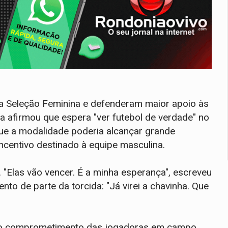
a Seleção Feminina e defenderam maior apoio às
a afirmou que espera "ver futebol de verdade" no
ue a modalidade poderia alcançar grande
centivo destinado à equipe masculina.
Elas vão vencer. É a minha esperança", escreveu
to de parte da torcida: "Já virei a chavinha. Que
 ao comprometimento das jogadoras em campo,