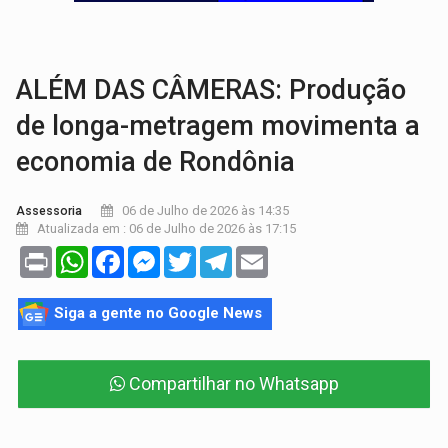
LAZER:
Seis lugares gratuitos para aproveitar o fim de semana e
VÍDEO:
FTICCO e Força Tática prendem membro do CV com arma e drogas em
ALÉM DAS CÂMERAS: Produção
de longa-metragem movimenta a
economia de Rondônia
06 de Julho de 2026 às 14:35
Assessoria
Atualizada em : 06 de Julho de 2026 às 17:15
Print
WhatsApp
Facebook
Messenger
Twitter
Telegram
Email
Siga a gente no Google News
Compartilhar no Whatsapp