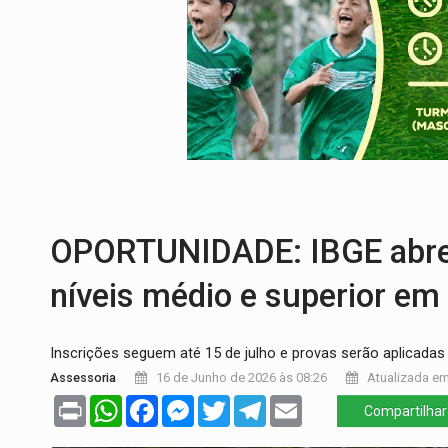
BAIRRO TEIXEIRÃO:
MPF cobra regulariz
SUCESSO NA ABERTURA:
2ª Feira Rondô
REESTRUTURAÇÃO:
Secretário da Seinfr
SAÚDE INDÍGENA:
Pirahã terão consulta
ECONOMIA:
Dia dos pais deve movimentar
ELEIÇÕES 2026:
Ulisses Guimarães e as 
OPORTUNIDADE: IBGE abre 
níveis médio e superior em 
Inscrições seguem até 15 de julho e provas serão aplicadas 
Assessoria
16 de Junho de 2026 às 08:26
Atualizada em
Print
WhatsApp
Facebook
Messenger
Twitter
Telegram
Email
Compartilhar