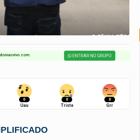
doniaovivo.com.​
ENTRAR NO GRUPO
0
0
0
Uau
Triste
Grr
PLIFICADO