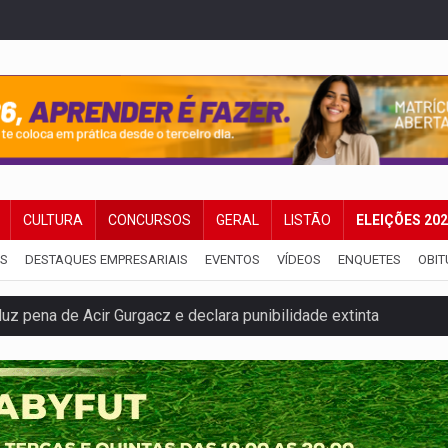
CULTURA
CONCURSOS
GERAL
LISTÃO
ELEIÇÕES 20
IS
DESTAQUES EMPRESARIAIS
EVENTOS
VÍDEOS
ENQUETES
OBIT
 pena de Acir Gurgacz e declara punibilidade extinta
Antônio Ocampo lança livro sobre a Madeira-Mamoré
a deputada federal do PL salta R$ 1 mil para R$ 155 mil
e 200 porções de drogas