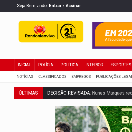
Seja Bem vindo.
Entrar
/
Assinar
INICIAL
POLÍCIA
POLÍTICA
INTERIOR
ESPORTES
NOTÍCIAS
CLASSIFICADOS
EMPREGOS
PUBLICAÇÕES LEGA
ÚLTIMAS
DECISÃO REVISADA:
Nunes Marques reduz
CONEXÃO RONDONIAOVIVO:
Museólogo 
ELEIÇÕES 2026:
Patrimônio de candidata 
VÍDEO:
Quadrilha é flagrada com cerca d