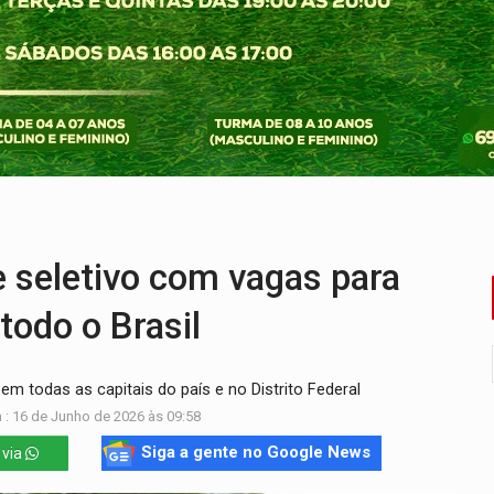
ação fundiária da comunidade Nova Colina
nia Empreendedora segue no Espaço Alternativo com entrada gra
a de Porto Velho pede exoneração do cargo
s e exames especializados durante expedição do SUS
 R$ 8,5 bilhões e RO projeta alta de 8,8%
nuvens no céu de Rondônia – Por Daniel Pereira
seletivo com vagas para
todo o Brasil
em todas as capitais do país e no Distrito Federal
 : 16 de Junho de 2026 às 09:58
Siga a gente no Google News
 via