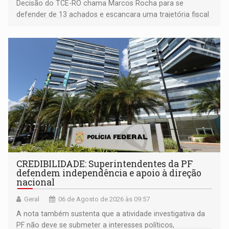
Decisão do TCE-RO chama Marcos Rocha para se
defender de 13 achados e escancara uma trajetória fiscal
que o próximo governador herda já no primeiro dia de
mandato
CREDIBILIDADE: Superintendentes da PF
defendem independência e apoio à direção
nacional
Geral
06 de Agosto de 2026 às 09:57
A nota também sustenta que a atividade investigativa da
PF não deve se submeter a interesses políticos,