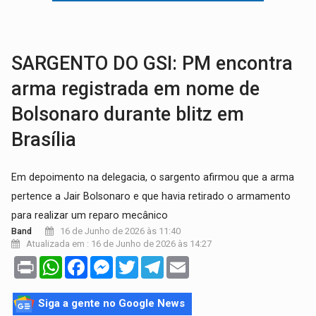
'OS OLHOS DO BRASIL':
Emanuel Neri transforma indignação e esperança em roc
SOB INVESTIGAÇÃO:
Dentista de PVH é denunciado por transmitir HIV a
SARGENTO DO GSI: PM encontra
arma registrada em nome de
Bolsonaro durante blitz em
Brasília
Em depoimento na delegacia, o sargento afirmou que a arma
pertence a Jair Bolsonaro e que havia retirado o armamento
para realizar um reparo mecânico
16 de Junho de 2026 às 11:40
Band
Atualizada em : 16 de Junho de 2026 às 14:27
Print
WhatsApp
Facebook
Messenger
Twitter
Telegram
Email
Siga a gente no Google News