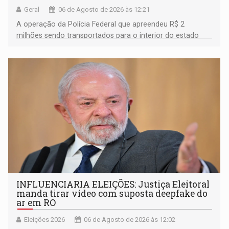
Geral
06 de Agosto de 2026 às 12:21
A operação da Polícia Federal que apreendeu R$ 2
milhões sendo transportados para o interior do estado
movimentou o meio político pela clara e inequívoca
ligação do suspeito com um deputado federal do União
Brasil por Rondônia
INFLUENCIARIA ELEIÇÕES: Justiça Eleitoral
manda tirar vídeo com suposta deepfake do
ar em RO
Eleições 2026
06 de Agosto de 2026 às 12:02