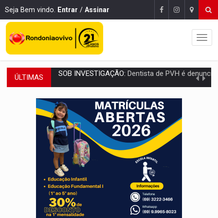
Seja Bem vindo.
Entrar
/
Assinar
ÚLTIMAS
ESQUEMA DE FRAUDES:
Polícia Civil deflagra a terceira fase da Oper
ASSESSOR FLAGRADO:
Empresa e ONG que recebeu R$ 12 mi em emendas estão
INFLUENCIARIA ELEIÇÕES:
Justiça Eleitoral manda tirar vídeo com suposta d
CONEXÃO RONDONIAOVIVO:
Marcio Barreto, pres. da ABAV-RO, alerta sobre golpes 
DA RECICLAGEM AO SUCESSO:
A trajetória de superação de Car
'RIO OMERÊ':
MPF pede condenação do Banco do Brasil por financiar atividade
INFRAESTRUTURA:
Vilhena realiza audiência pública sobre moderniz
SEM SISTEMA:
Falha afeta atendimentos na Policlínica Os