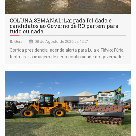
COLUNA SEMANAL: Largada foi dada e
candidatos ao Governo de RO partem para
tudo ou nada
Geral
08 de Agosto de 2026 às 12:21
Corrida presidencial acende alerta para Lula e Flávio; Fúria
tenta tirar a imagem de ser a continuidade do governador
Marcos Rocha; ex-prefeito Hildon Chaves parece ainda
não ter entrado no modo eleição; ABAV faz evento em
Porto Velho