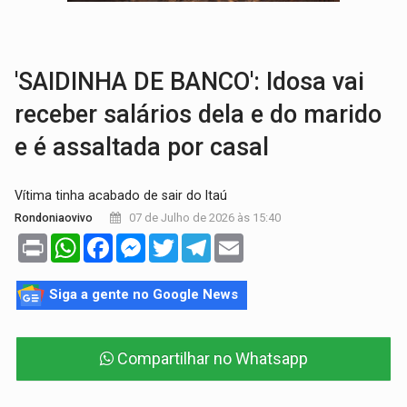
VÍDEO:
Armado com machado, homem ameaça matar sobrinha grávida e com
TRIBUNAL DO CRIME:
Homem é espancado por facção criminosa 
'SAIDINHA DE BANCO': Idosa vai
receber salários dela e do marido
e é assaltada por casal
Vítima tinha acabado de sair do Itaú
07 de Julho de 2026 às 15:40
Rondoniaovivo
Print
WhatsApp
Facebook
Messenger
Twitter
Telegram
Email
Siga a gente no Google News
Compartilhar no Whatsapp