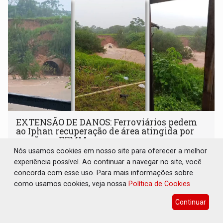
EXTENSÃO DE DANOS: Ferroviários pedem
ao Iphan recuperação de área atingida por
erosão na EFMM
Nós usamos cookies em nosso site para oferecer a melhor
Geral
08 de Agosto de 2026 às 09:03
experiência possível. Ao continuar a navegar no site, você
A Asfemm defende que a intervenção seja precedida de
concorda com esse uso. Para mais informações sobre
fiscalização e de um laudo técnico elaborado pelos
como usamos cookies, veja nossa
Política de Cookies
órgãos competentes
Continuar