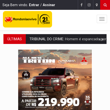
Seja Bem vindo.
Entrar
/
Assinar
ÚLTIMAS
VÍDEO:
Perseguição é registrada no shopping após colombiana furtar ce
LUDOPATIA:
Apostas online começam a afetar produtividade e rotina
REFLORESTAMENTO:
Plantar árvores não será mais suficiente para comprov
OVNIS NA LUA:
Cientistas alertam para possível base secreta no satélite n
ACABOU COM PEUGEOT:
Incêndio destrói carro que era rebocado para oficina no
VÍDEO:
Ladrão é filmado furtando moto na frente do bar 
BOLSAS DE PESQUISA:
Iniciativa Amazônia+10 lança chamada para fortalecer cadeia
MATERIAL:
Brasil tem grandes reservas de urânio, mas produz pouco e impo