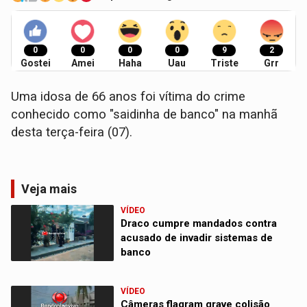
0
0
0
0
9
2
Gostei
Amei
Haha
Uau
Triste
Grr
Uma idosa de 66 anos foi vítima do crime
conhecido como "saidinha de banco" na manhã
desta terça-feira (07).
Veja mais
VÍDEO
Draco cumpre mandados contra
acusado de invadir sistemas de
banco
VÍDEO
Câmeras flagram grave colisão