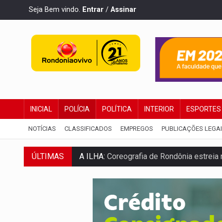
Seja Bem vindo.
Entrar
/
Assinar
INICIAL
POLÍCIA
POLÍTICA
INTERIOR
ESPORTES
NOTÍCIAS
CLASSIFICADOS
EMPREGOS
PUBLICAÇÕES LEGA
A ILHA:
Coreografia de Rondônia estreia 
ÚLTIMAS
ELEIÇÕES 2026:
Sgt. Mouza esclarece 'e
JUDICIÁRIO:
Sinjur parabeniza servidores
Publicação Legal:
AVISO DE LICITAÇÃO: P
BR-364:
Polícia apreende mais de uma t