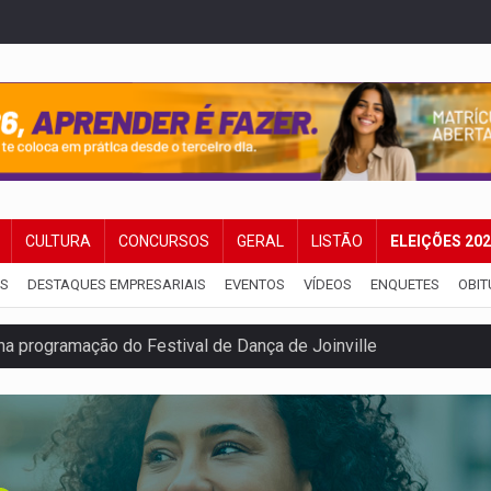
CULTURA
CONCURSOS
GERAL
LISTÃO
ELEIÇÕES 20
IS
DESTAQUES EMPRESARIAIS
EVENTOS
VÍDEOS
ENQUETES
OBIT
na programação do Festival de Dança de Joinville
rro de digitação' em declaração de patrimônio de R$ 29 mi
 pelo adicional de incentivo com efeitos retroativos
regão Eletrônico Nº 12/2026 - UASG 200095
onelada de drogas em fundo falso de caminhão