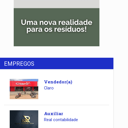
EMPREGOS
Vendedor(a)
Claro
Auxiliar
Real contabilidade