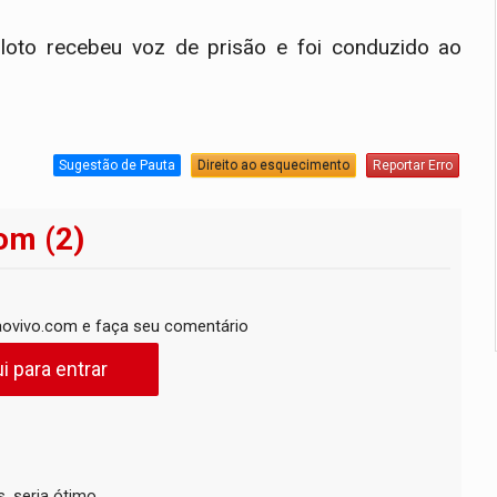
piloto recebeu voz de prisão e foi conduzido ao
Sugestão de Pauta
Direito ao esquecimento
Reportar Erro
om (2)
ovivo.com e faça seu comentário
i para entrar
 seria ótimo...