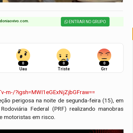
doniaovivo.com.​
ENTRAR NO GRUPO
0
0
0
Uau
Triste
Grr
FTv-m-/?igsh=MWI1eGExNjZjbGFraw==
eção perigosa na noite de segunda-feira (15), em
 Rodoviária Federal (PRF) realizando manobras
e motoristas em risco.