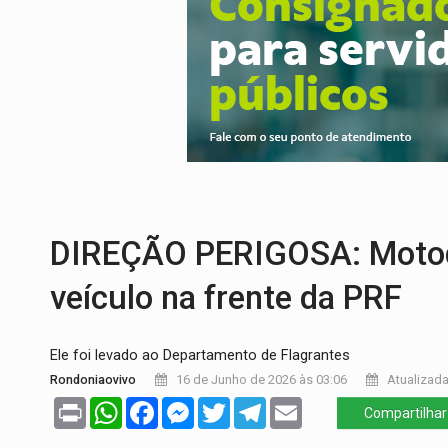
EMOCIONE:
PRESENTES: Confira os sort
VOVÔ LADRÃO:
Idoso é filmado furtando 
JUSTIÇA:
Comarca de Nova Mamoré terá se
ADAILTON FÚRIA:
Assessoria denuncia s
INFRAESTRUTURA:
Após quase 30 anos d
DIREÇÃO PERIGOSA: Motoqu
veículo na frente da PRF
Ele foi levado ao Departamento de Flagrantes
Rondoniaovivo
16 de Junho de 2026 às 03:06
Atualizada
Print
WhatsApp
Facebook
Messenger
Twitter
Telegram
Email
Compartilhar