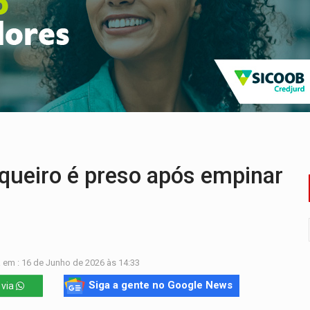
eados na promoção de dia dos Pais
bicicleta na frente de comércio
u primeiro júri popular
uposto ataque com perfis falsos no Instagram
e espera, asfalto chega ao bairro Nova Esperança
eiro é preso após empinar
 em : 16 de Junho de 2026 às 14:33
Siga a gente no Google News
 via