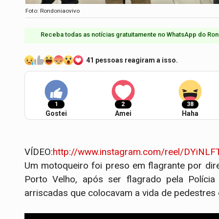
Foto: Rondoniaovivo
Receba todas as notícias gratuitamente no WhatsApp do Ron
41 pessoas reagiram a isso.
1
2
38
Gostei
Amei
Haha
VÍDEO:
http://www.instagram.com/reel/DYiNL
Um motoqueiro foi preso em flagrante por dir
Porto Velho, após ser flagrado pela Polícia
arriscadas que colocavam a vida de pedestres 