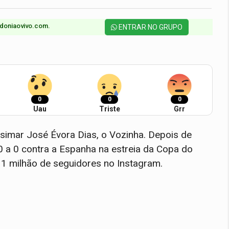
doniaovivo.com.​
ENTRAR NO GRUPO
0
0
0
Uau
Triste
Grr
osimar José Évora Dias, o Vozinha. Depois de
0 a 0 contra a Espanha na estreia da Copa do
 1 milhão de seguidores no Instagram.