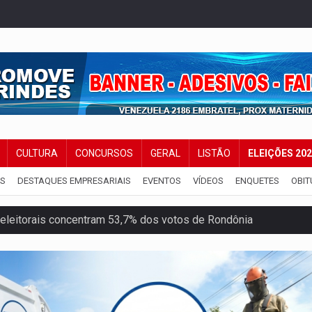
CULTURA
CONCURSOS
GERAL
LISTÃO
ELEIÇÕES 20
IS
DESTAQUES EMPRESARIAIS
EVENTOS
VÍDEOS
ENQUETES
OBIT
candidatos ao Governo de RO partem para tudo ou nada
 em Rondônia coincide com investigação sob sigilo
iário é legal, mas não pode ser automático
de 200 ações de Marcos Rogério para Rondônia