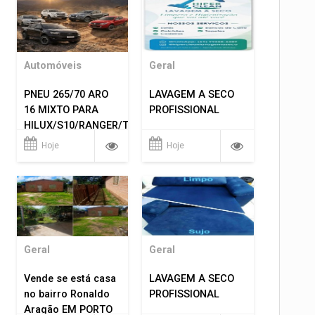
Automóveis
Geral
PNEU 265/70 ARO
LAVAGEM A SECO
16 MIXTO PARA
PROFISSIONAL
HILUX/S10/RANGER/TRITON
ETC... MONTAGEM
Hoje
Hoje
GRATIS 599,00
Geral
Geral
Vende se está casa
LAVAGEM A SECO
no bairro Ronaldo
PROFISSIONAL
Aragão EM PORTO