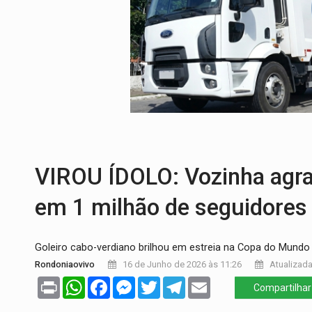
EXPANSÃO:
Grupo Nova Era amplia pres
ROTA GLOBAL:
PCC amplia presença inter
CONEXÃO RONDONIAOVIVO:
Museólogo 
EXTENSÃO DE DANOS:
Ferroviários ped
'XANDY DO MOTOCROSS':
Pai morre em 
PESO DO VOTO:
Cinco maiores colégios 
VIROU ÍDOLO: Vozinha agra
em 1 milhão de seguidores
Goleiro cabo-verdiano brilhou em estreia na Copa do Mundo
Rondoniaovivo
16 de Junho de 2026 às 11:26
Atualizada
Print
WhatsApp
Facebook
Messenger
Twitter
Telegram
Email
Compartilhar