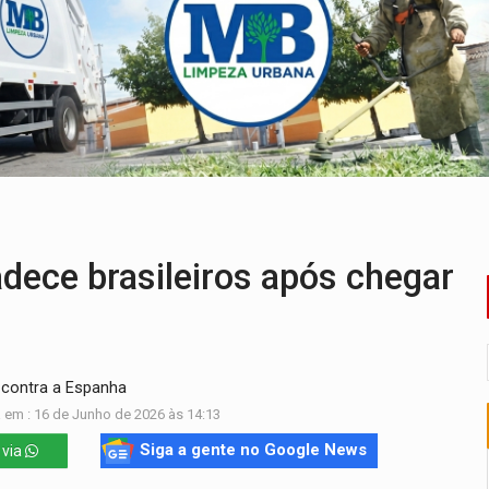
ença em PVH e transforma Aramix em Super Nova Era
nacional e transforma Brasil em corredor da cocaína
Antônio Ocampo conduz a história de uma ferrovia desgoverna
em ao Iphan recuperação de área atingida por erosão na EFMM
acidente na BR-364 duas semanas após condenação do matador 
eleitorais concentram 53,7% dos votos de Rondônia
dece brasileiros após chegar
 contra a Espanha
 em : 16 de Junho de 2026 às 14:13
Siga a gente no Google News
 via