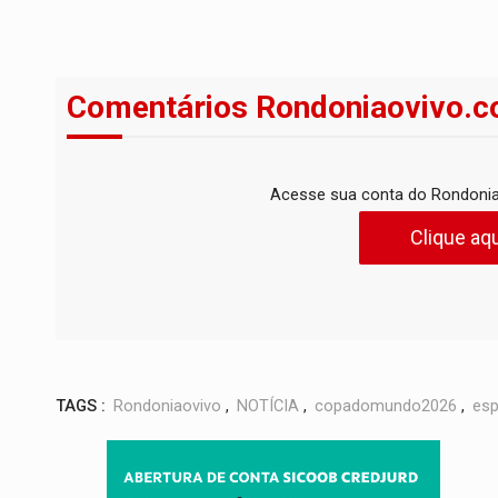
Comentários Rondoniaovivo.c
Acesse sua conta do Rondonia
Clique aqu
TAGS :
Rondoniaovivo
,
NOTÍCIA
,
copadomundo2026
,
esp