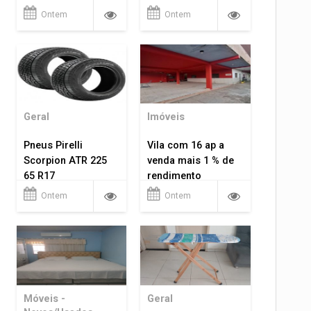
VELHO RO.
Ontem
Ontem
Geral
Imóveis
Pneus Pirelli
Vila com 16 ap a
Scorpion ATR 225
venda mais 1 % de
65 R17
rendimento
Ontem
Ontem
Móveis -
Geral