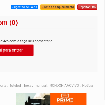
Sugestão de Pauta
Direito ao esquecimento
Reportar Erro
om (0)
ovivo.com e faça seu comentário
i para entrar
orte
,
futebol
,
hexa
,
mundial
,
RONDÔNIAAOVIVO
,
Notícia