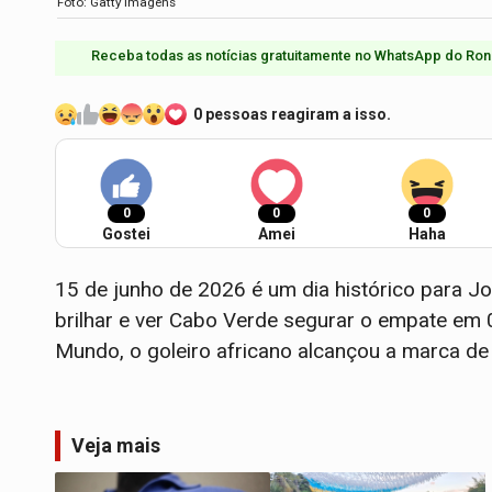
Foto: Gatty Imagens
Receba todas as notícias gratuitamente no WhatsApp do Ron
0 pessoas reagiram a isso.
0
0
0
Gostei
Amei
Haha
15 de junho de 2026 é um dia histórico para J
brilhar e ver Cabo Verde segurar o empate em 
Mundo, o goleiro africano alcançou a marca de
Veja mais