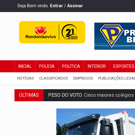
Seja Bem vindo.
Entrar
/
Assinar
INICIAL
POLÍCIA
POLÍTICA
INTERIOR
ESPORTES
NOTÍCIAS
CLASSIFICADOS
EMPREGOS
PUBLICAÇÕES LEGA
ÚLTIMAS
COLUNA SEMANAL:
Largada foi dada e 
SOB SUSPEITA:
Entrega de 286 máquinas
ARTIGO:
Reter até 50% no distrato imobil
DO HOSPITAL AO CAMPO:
Veja as mais 