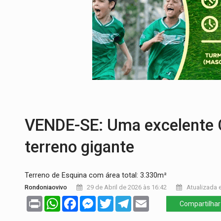
TEMAS SOCIOAMBIENTAIS:
Em Itapuã d
PREVISÃO:
Interior de Rondônia terá sáb
INFRAESTRUTURA:
Após quase 30 anos d
A ILHA:
Coreografia de Rondônia estreia 
TRÁGICO:
Pai do 'Xandy Motocross' mor
VENDE-SE: Uma excelente 
terreno gigante
Terreno de Esquina com área total: 3.330m²
Rondoniaovivo
29 de Abril de 2026 às 16:42
Atualizada e
Print
WhatsApp
Facebook
Messenger
Twitter
Telegram
Email
Compartilhar