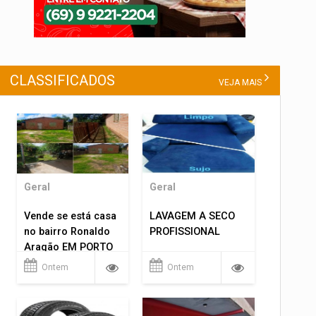
CLASSIFICADOS
VEJA MAIS
Geral
Geral
Vende se está casa
LAVAGEM A SECO
no bairro Ronaldo
PROFISSIONAL
Aragão EM PORTO
VELHO RO.
Ontem
Ontem