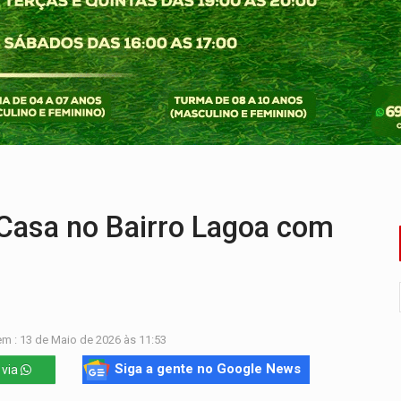
o Oeste, CINEMAZÔNIA leva cinema amazônico a estudantes na
ado (8) de calor intenso e tempo firme
e espera, asfalto chega ao bairro Nova Esperança
na programação do Festival de Dança de Joinville
re em acidente na BR-364
Casa no Bairro Lagoa com
m : 13 de Maio de 2026 às 11:53
Siga a gente no Google News
 via