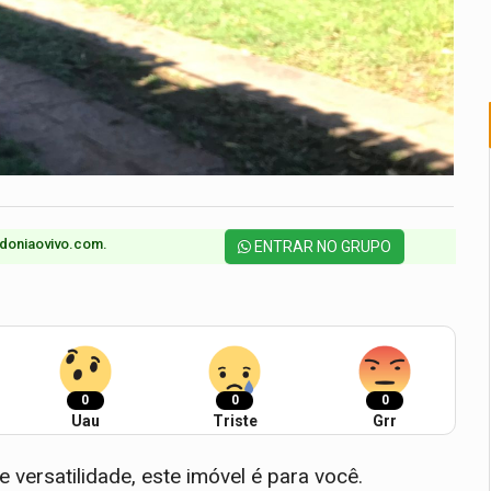
doniaovivo.com.​
ENTRAR NO GRUPO
0
0
0
Uau
Triste
Grr
 versatilidade, este imóvel é para você.