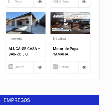
Ontem
Ontem
Imóveis
Náutica
ALUGA-SE CASA –
Motor de Popa
BAIRRO JKI
YAMAHA.
Ontem
Ontem
EMPREGOS