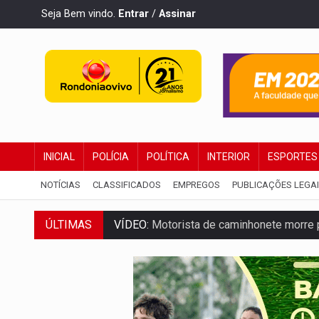
Seja Bem vindo.
Entrar
/
Assinar
INICIAL
POLÍCIA
POLÍTICA
INTERIOR
ESPORTES
NOTÍCIAS
CLASSIFICADOS
EMPREGOS
PUBLICAÇÕES LEGA
VÍDEO:
Motorista de caminhonete morre p
ÚLTIMAS
LAZER:
Seis lugares gratuitos para apro
VÍDEO:
FTICCO e Força Tática prendem 
INCLUSÃO:
Prefeitura fortalece parceri
DEFESA:
Exército testa inovações no com