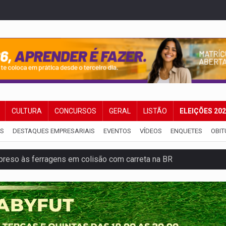
CULTURA
CONCURSOS
GERAL
LISTÃO
ELEIÇÕES 20
IS
DESTAQUES EMPRESARIAIS
EVENTOS
VÍDEOS
ENQUETES
OBIT
reso às ferragens em colisão com carreta na BR
veitar o fim de semana em Porto Velho
membro do CV com arma e drogas em boca de fumo
a com a APAE para ampliar ações voltadas a PCD's
bate a drones durante exercício antiaéreo