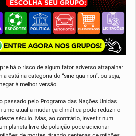
re há o risco de algum fator adverso atrapalhar
ia está na categoria do “sine qua non”, ou seja,
chegar à melhor versão.
 ano passado pelo Programa das Nações Unidas
rumo atual a mudança climática pode reduzir o
este século. Mas, ao contrário, investir num
um planeta livre de poluição pode adicionar
á milhões de mortes, tirando centenas de milhões