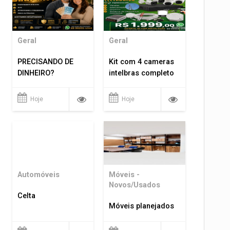
Geral
Geral
PRECISANDO DE
Kit com 4 cameras
DINHEIRO?
intelbras completo
Hoje
Hoje
Automóveis
Móveis -
Novos/Usados
Celta
Móveis planejados