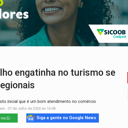
ições para taekwondo
laram patrimônio zero em Rondônia nas eleições de 2026
Cavalgada da Expo Show Norte neste sábado
os iniciais do ensino fundamental em Rondônia
a é preso durante operação policial
los em obra de recapeamento na BR-364
ho engatinha no turismo se
egionais
sito inicial que é um bom atendimento no comércio
em : 07 de Julho de 2026 às 16:08
Siga a gente no Google News
 via