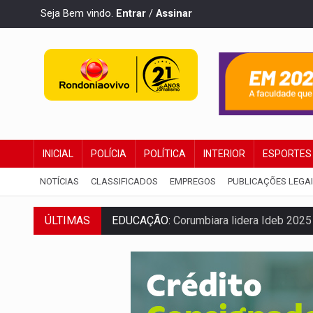
Seja Bem vindo.
Entrar
/
Assinar
INICIAL
POLÍCIA
POLÍTICA
INTERIOR
ESPORTES
NOTÍCIAS
CLASSIFICADOS
EMPREGOS
PUBLICAÇÕES LEGA
EDUCAÇÃO:
Corumbiara lidera Ideb 2025
ÚLTIMAS
COMPETIÇÕES:
Joer 2026 inicia fases re
PERIGO:
Moradores denunciam escuridão 
COLIGAÇÃO:
Reabertura de ação no TSE 