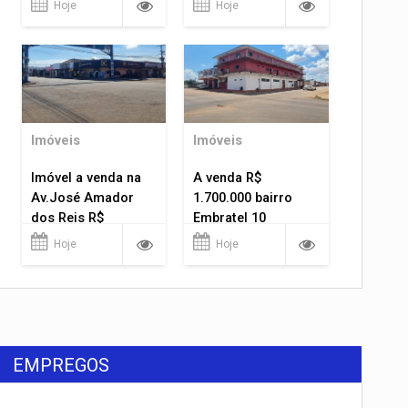
Hoje
Hoje
Imóveis
Imóveis
Imóvel a venda na
A venda R$
Av.José Amador
1.700.000 bairro
dos Reis R$
Embratel 10
1.400.000
apartamentos!
Hoje
Hoje
EMPREGOS