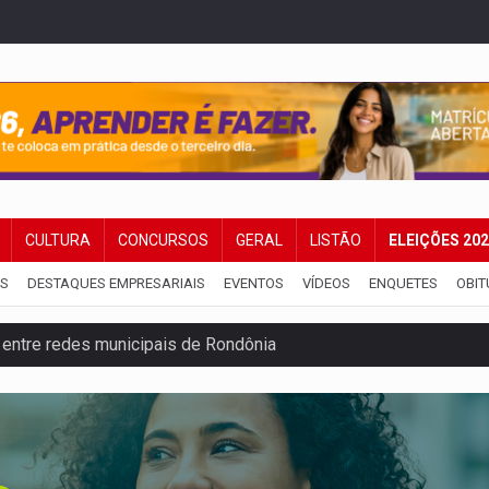
CULTURA
CONCURSOS
GERAL
LISTÃO
ELEIÇÕES 20
IS
DESTAQUES EMPRESARIAIS
EVENTOS
VÍDEOS
ENQUETES
OBIT
 entre redes municipais de Rondônia
gionais e reúne mais de 7,3 mil participantes
e insegurança na Estrada dos Periquitos
pode resultar em cassação de prefeita de Pimenta Bueno