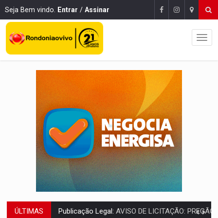
Seja Bem vindo.
Entrar
/
Assinar
ÚLTIMAS
Publicação Legal:
AVISO DE LICITAÇÃO: PREGÃO ELETRÔNICO Nº 90136