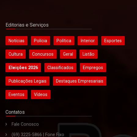
Editorias e Serviços
Notícias
Polícia
Política
Interior
Esportes
Cultura
Concursos
Geral
Listão
Eleições 2026
Classificados
Empregos
Publicações Legais
Destaques Empresariais
Eventos
Vídeos
Contatos
Fale Conosco
(69) 3225-5866 | Fone Fixo