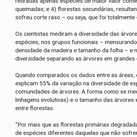
retiradas apenas espécies de maior valor comer
queimadas; e 4) florestas secundárias, resulta
sofreu corte raso – ou seja, que foi totalment
Os cientistas mediram a diversidade das árvore
espécies, nos grupos funcionais – mensurando
densidade da madeira e tamanho da folha – e na
diversidade separando as árvores em grandes 
Quando comparados os dados entre as áreas, 
explicam 55% da variação na diversidade de e
comunidades de árvores. A forma como se mede
linhagens evolutivas) e o tamanho das árvores
entre florestas.
“Por mais que as florestas primárias degrad
de espécies diferentes daquelas que não sofre