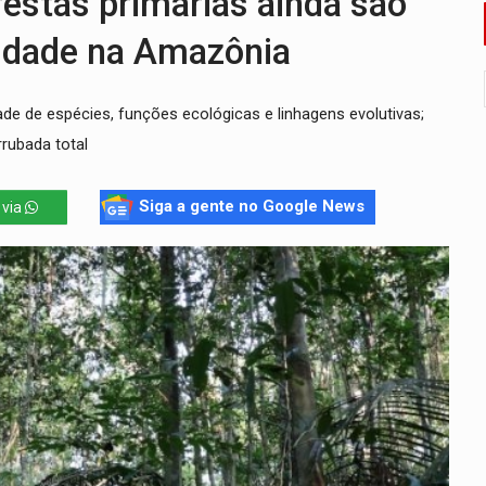
tas primárias ainda são
o deixa quatro mortos e um em estado grave na BR
rsidade na Amazônia
ão nacional com participação de Marcela Bonfim
e de espécies, funções ecológicas e linhagens evolutivas;
huvas isoladas nesta sexta-feira (7)
rubada total
delibera greve da educação municipal em Porto Velho
e oficina de Comunicação com oportunidade de integrar equipe
Siga a gente no Google News
 via
ardar armas de facção é preso com revólveres e espingardas