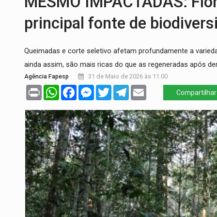
MESMO IMPACTADAS: Flores
URGENTE:
Colisão entre caminhão e carr
principal fonte de biodive
ENCONTRO:
Amazônia Negra ganha projeç
Queimadas e corte seletivo afetam profundamente a variedad
PREVISÃO:
Porto Velho tem chances de c
ainda assim, são mais ricas do que as regeneradas após der
SINDICATOS UNIDOS:
Assembleia Geral 
Agência Fapesp
31 de Maio de 2026 às 11:00
Print
WhatsApp
Facebook
Messenger
Twitter
Telegram
Email
PROCESSO SELETIVO:
Rondoniaovivo abr
Compartilhar
BRASIL CONTRA O CRIME:
Acusado de gu