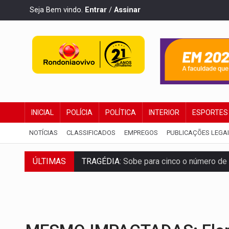
Seja Bem vindo.
Entrar
/
Assinar
INICIAL
POLÍCIA
POLÍTICA
INTERIOR
ESPORTES
NOTÍCIAS
CLASSIFICADOS
EMPREGOS
PUBLICAÇÕES LEGA
ÚLTIMAS
TRAGÉDIA:
Sobe para cinco o número de 
TRANSPORTE DE ARROZ:
MPF assegura c
DEEPFAKE:
Sancionada lei contra violência
COLEGIADO:
Brasil e Rússia discutem ene