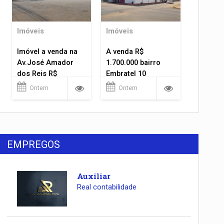
Imóveis
Imóveis
Imóvel a venda na
A venda R$
Av.José Amador
1.700.000 bairro
dos Reis R$
Embratel 10
1.400.000
apartamentos!
Ontem
Ontem
EMPREGOS
Auxiliar
Real contabilidade