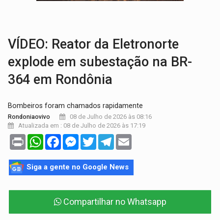
AMOR PERDIDO DÓI:
Luto amoroso não tem prazo, mas exige aten
TECNOLOGIA:
Empresas de Xangai aprimoram robôs de IA incorporada em 
VÍDEO: ​Reator da Eletronorte
explode em subestação na BR-
364 em Rondônia
Bombeiros foram chamados rapidamente
08 de Julho de 2026 às 08:16
Rondoniaovivo
Atualizada em : 08 de Julho de 2026 às 17:19
Print
WhatsApp
Facebook
Messenger
Twitter
Telegram
Email
Siga a gente no Google News
Compartilhar no Whatsapp