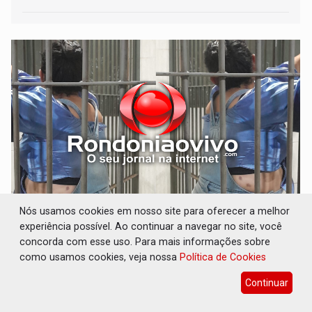
VÍDEO: Perseguição é registrada no
Nós usamos cookies em nosso site para oferecer a melhor
shopping após colombiana furtar celular de
experiência possível. Ao continuar a navegar no site, você
menina
concorda com esse uso. Para mais informações sobre
como usamos cookies, veja nossa
Política de Cookies
Polícia
08 de Agosto de 2026 às 21:33
Mulher tentou escapar correndo para a área externa
Continuar
localizada nos fundos do shopping