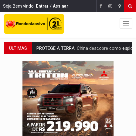
Seja Bem vindo.
Entrar
/
Assinar
ÚLTIMAS
PROTEGE A TERRA:
China descobre como explodir asteroide com bomba n
VÍDEO:
Motociclista morre após bater na traseira de camin
PARECE UM NUGGET:
Essa receita com frango virou o meu ja
EMPREENDEDORISMO:
7 negócios que podem começar com pouco dinheiro e vi
GIGANTE DA AMÉRICA:
Brasil reúne dimensão continental e posição estratégic
INDEPENDÊNCIA:
10 dicas importantes para quem quer mo
VARCENA:
Cientistas descobrem nova espécie de rã em florestas alagada
BARGANHA:
Vai comprar celular usado? Veja como consultar o a