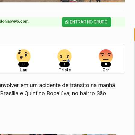
doniaovivo.com.​
ENTRAR NO GRUPO
0
1
0
Uau
Triste
Grr
envolver em um acidente de trânsito na manhã
Brasília e Quintino Bocaiúva, no bairro São