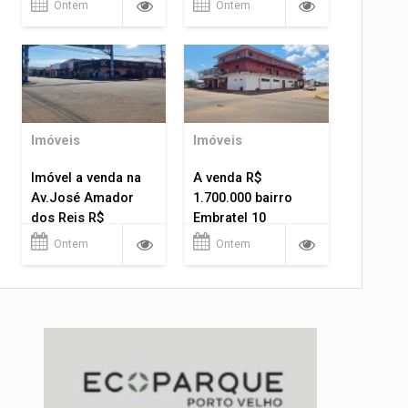
Ontem
Ontem
Imóveis
Imóveis
Imóvel a venda na
A venda R$
Av.José Amador
1.700.000 bairro
dos Reis R$
Embratel 10
1.400.000
apartamentos!
Ontem
Ontem