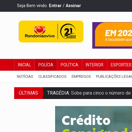
Seja Bem vindo.
Entrar
/
Assinar
INICIAL
POLÍCIA
POLÍTICA
INTERIOR
ESPORTES
NOTÍCIAS
CLASSIFICADOS
EMPREGOS
PUBLICAÇÕES LEGA
TRAGÉDIA:
Sobe para cinco o número de 
ÚLTIMAS
TRANSPORTE DE ARROZ:
MPF assegura c
DEEPFAKE:
Sancionada lei contra violência
COLEGIADO:
Brasil e Rússia discutem ene