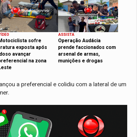
VÍDEO
ASSISTA
Motociclista sofre
Operação Audácia
fratura exposta após
prende faccionados com
idoso avançar
arsenal de armas,
preferencial na zona
munições e drogas
Leste
nçou a preferencial e colidiu com a lateral de um
ner.