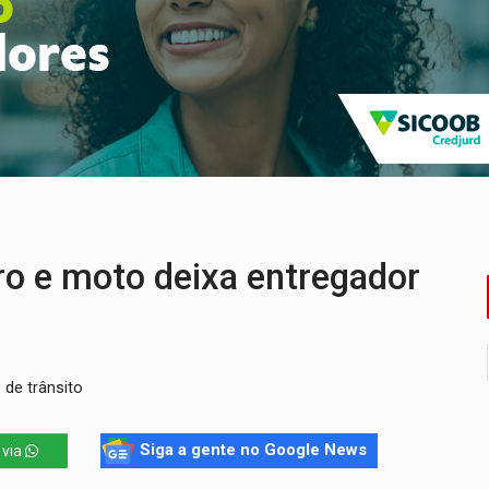
o deixa quatro mortos e um em estado grave na BR
ão nacional com participação de Marcela Bonfim
huvas isoladas nesta sexta-feira (7)
delibera greve da educação municipal em Porto Velho
e oficina de Comunicação com oportunidade de integrar equipe
ardar armas de facção é preso com revólveres e espingardas
rro e moto deixa entregador
 de trânsito
Siga a gente no Google News
 via