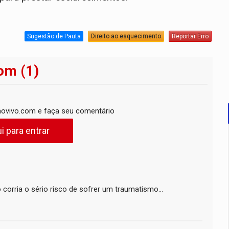
Sugestão de Pauta
Direito ao esquecimento
Reportar Erro
om (1)
ovivo.com e faça seu comentário
i para entrar
o corria o sério risco de sofrer um traumatismo...