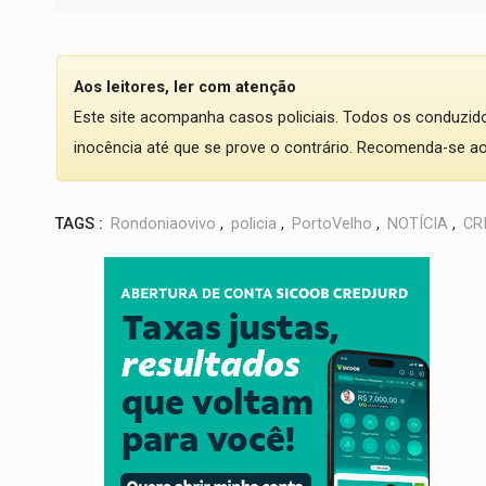
Aos leitores, ler com atenção
Este site acompanha casos policiais. Todos os conduzi
inocência até que se prove o contrário. Recomenda-se ao l
TAGS :
Rondoniaovivo
,
policia
,
PortoVelho
,
NOTÍCIA
,
CR