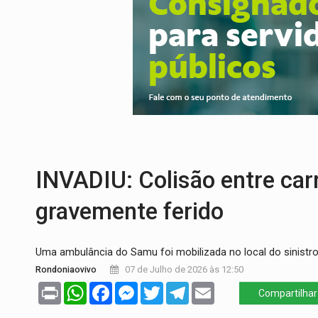
URGENTE:
Colisão entre caminhão e carr
ENCONTRO:
Amazônia Negra ganha projeç
PREVISÃO:
Porto Velho tem chances de c
SINDICATOS UNIDOS:
Assembleia Geral 
PROCESSO SELETIVO:
Rondoniaovivo abr
BRASIL CONTRA O CRIME:
Acusado de gu
INVADIU: ​Colisão entre ca
gravemente ferido
Uma ambulância do Samu foi mobilizada no local do sinistro
Rondoniaovivo
07 de Julho de 2026 às 12:50
Print
WhatsApp
Facebook
Messenger
Twitter
Telegram
Email
Compartilhar