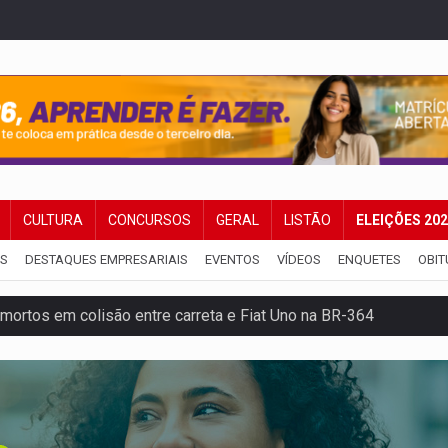
CULTURA
CONCURSOS
GERAL
LISTÃO
ELEIÇÕES 20
IS
DESTAQUES EMPRESARIAIS
EVENTOS
VÍDEOS
ENQUETES
OBIT
mortos em colisão entre carreta e Fiat Uno na BR-364
umprimento da legislação sobre transporte de cargas por em
 sexual infantil na internet e via IA
rgia nuclear, defesa e ciência em Brasília