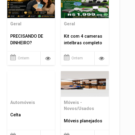
Geral
Geral
PRECISANDO DE
Kit com 4 cameras
DINHEIRO?
intelbras completo
Ontem
Ontem
Automóveis
Móveis -
Novos/Usados
Celta
Móveis planejados