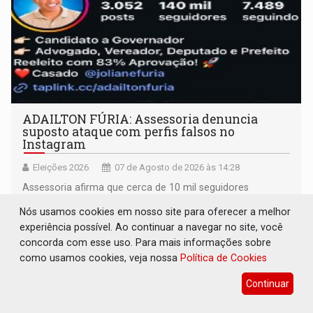
ADAILTON FÚRIA: Assessoria denuncia
suposto ataque com perfis falsos no
Instagram
Eleições 2026
07 de Agosto de 2026 às 14:28
Assessoria afirma que cerca de 10 mil seguidores
suspeitos foram adicionados ao perfil do candidato e
Nós usamos cookies em nosso site para oferecer a melhor
informou que acionou a Meta para apurar o caso e
experiência possível. Ao continuar a navegar no site, você
remover as contas
concorda com esse uso. Para mais informações sobre
como usamos cookies, veja nossa
Política de Cookies
Continuar