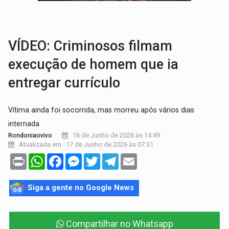
POSSESSÃO DE DEBORAH LOGAN:
Terror mistura mistério e filmagens quase
TRANSPARÊNCIA:
TCE reúne candidatos ao Governo e apresenta diagnó
VÍDEO: Criminosos filmam
execução de homem que ia
entregar currículo
Vítima ainda foi socorrida, mas morreu após vários dias
internada
16 de Junho de 2026 às 14:49
Rondoniaovivo
Atualizada em : 17 de Junho de 2026 às 07:31
Print
WhatsApp
Facebook
Messenger
Twitter
Telegram
Email
Siga a gente no Google News
Compartilhar no Whatsapp