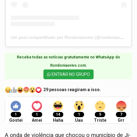
Um post compartilhado por Rondoniaovivo (@rondoniaovivo)
Receba todas as notícias gratuitamente no WhatsApp do
Rondoniaovivo.com.​
ENTRAR NO GRUPO
29 pessoas reagiram a isso.
1
1
14
1
5
7
Gostei
Amei
Haha
Uau
Triste
Grr
A onda de violência que chocou o município de Ji-