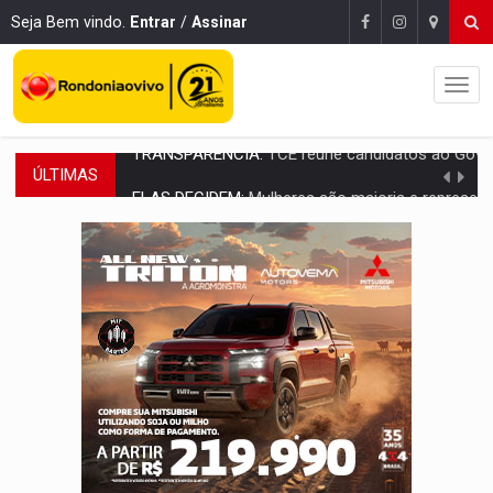
Seja Bem vindo.
Entrar
/
Assinar
ÚLTIMAS
ELAS DECIDEM:
Mulheres são maioria e representam 52% do eleitorado de 
NO CARRO:
Homem é preso com pistola 9mm durante abordagem da Força Tát
TRÁGICO:
Pai do 'Xandy Motocross' morre em acidente
VÍDEO:
Motorista de caminhonete morre preso às ferragens em colisão com
LAZER:
Seis lugares gratuitos para aproveitar o fim de semana e
VÍDEO:
FTICCO e Força Tática prendem membro do CV com arma e drogas em
INCLUSÃO:
Prefeitura fortalece parceria com a APAE para ampliar ações v
DEFESA:
Exército testa inovações no combate a drones durante exerc