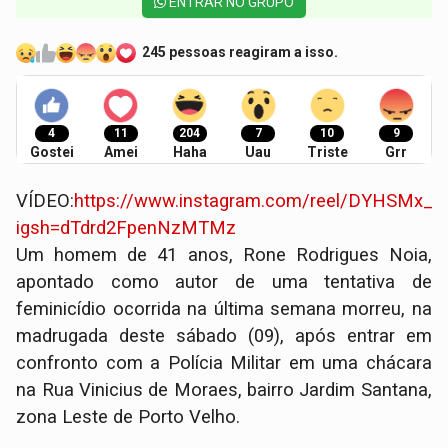
ENTRAR NO GRUPO
245 pessoas reagiram a isso.
4
11
204
7
10
9
Gostei
Amei
Haha
Uau
Triste
Grr
VÍDEO:
https://www.instagram.com/reel/DYHSMx_O
igsh=dTdrd2FpenNzMTMz
​Um homem de 41 anos, Rone Rodrigues Noia,
apontado como autor de uma tentativa de
feminicídio ocorrida na última semana morreu, na
madrugada deste sábado (09), após entrar em
confronto com a Polícia Militar em uma chácara
na Rua Vinicius de Moraes, bairro Jardim Santana,
zona Leste de Porto Velho.