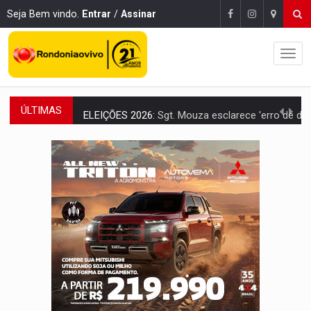
Seja Bem vindo.
Entrar
/
Assinar
ÚLTIMAS
ELEIÇÕES 2026:
Sgt. Mouza esclarece 'erro de digitação' em declaração de patrim
JUDICIÁRIO:
Sinjur parabeniza servidores pelo adicional de incentivo com ef
Publicação Legal:
AVISO DE LICITAÇÃO: Pregão Eletrônico Nº 12/2026
BR-364:
Polícia apreende mais de uma tonelada de drogas em fundo fal
EMOCIONE:
PRESENTES: Confira os sorteados na promoção de 
VOVÔ LADRÃO:
Idoso é filmado furtando bicicleta na frente
JUSTIÇA:
Comarca de Nova Mamoré terá seu primeiro jú
ADAILTON FÚRIA:
Assessoria denuncia suposto ataque com perfis falso