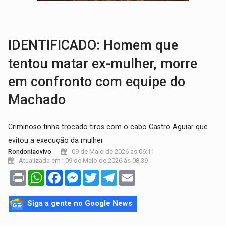
INFRAESTRUTURA:
Após quase 30 anos de espera, asfalto chega ao bairr
A ILHA:
Coreografia de Rondônia estreia na programação do Festival de Dan
IDENTIFICADO: Homem que
tentou matar ex-mulher, morre
em confronto com equipe do
Machado
Criminoso tinha trocado tiros com o cabo Castro Aguiar que
evitou a execução da mulher
09 de Maio de 2026 às 06:11
Rondoniaovivo
Atualizada em : 09 de Maio de 2026 às 08:39
Print
WhatsApp
Facebook
Messenger
Twitter
Telegram
Email
Siga a gente no Google News