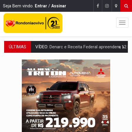
Seja Bem vindo.
Entrar
/
Assinar
ÚLTIMAS
OPERAÇÃO DA PC:
Membros do CV são presos com armas e drogas após c
ENTRADA GRATUITA:
Espetáculo As Marias Somos Nós será apresen
VÍDEO:
Três são presos após furto de motocicleta em frente
CELEBRAÇÃO:
Cerejeiras completa 43 anos de emancipação com progra
SAÚDE:
Anvisa desmente boato sobre presença de plástico ou petr
VÍDEO:
Pitbulls fogem de residência e atacam casal de idosos 
AÇÃO CONJUNTA:
Forças policiais apreendem cerca de 1kg de our
PF ESTÁ APURANDO:
Flávio Bolsonaro escolhe Alfredo Gaspar como vice, alvo de d