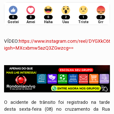
0
0
0
2
1
2
Gostei
Amei
Haha
Uau
Triste
Grr
VÍDEO:
https://www.instagram.com/reel/DYGXkC6tgk
igsh=MXcxbmw5azQ3ZGwzcg==
O acidente de trânsito foi registrado na tarde
desta sexta-feira (08) no cruzamento da Rua