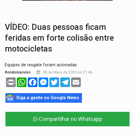
GRAVE:
Homem é esfaqueado no peito durante briga ent
VÍDEO:
Denarc e Receita Federal apreendem 12 kg de skunk e arma que iam
VÍDEO: Duas pessoas ficam
feridas em forte colisão entre
motocicletas
Equipes de resgate foram acionadas
08 de Maio de 2026 às 21:46
Rondoniaovivo
Print
WhatsApp
Facebook
Messenger
Twitter
Telegram
Email
Siga a gente no Google News
Compartilhar no Whatsapp