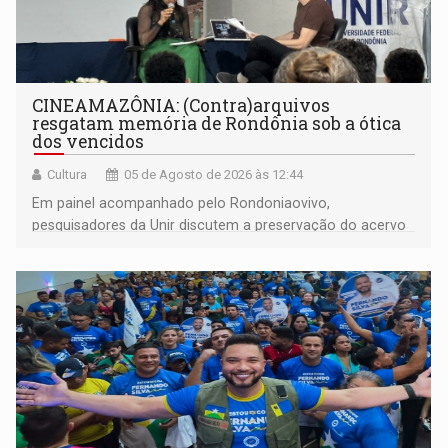
CINEAMAZÔNIA: (Contra)arquivos
resgatam memória de Rondônia sob a ótica
dos vencidos
Cultura
05 de Agosto de 2026 às 12:44
Em painel acompanhado pelo Rondoniaovivo,
pesquisadores da Unir discutem a preservação do acervo
do século 20 e o legado de Sílvio Tendler, que defendia a
memória como bússola para o futuro