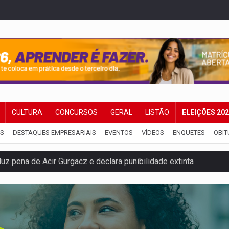
CULTURA
CONCURSOS
GERAL
LISTÃO
ELEIÇÕES 20
IS
DESTAQUES EMPRESARIAIS
EVENTOS
VÍDEOS
ENQUETES
OBIT
 pena de Acir Gurgacz e declara punibilidade extinta
Antônio Ocampo lança livro sobre a Madeira-Mamoré
a deputada federal do PL salta R$ 1 mil para R$ 155 mil
e 200 porções de drogas