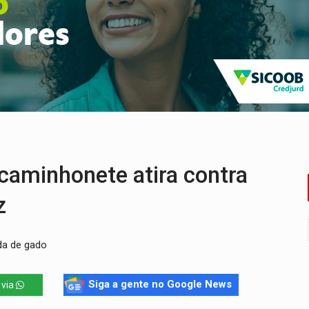
ação fundiária da comunidade Nova Colina
nia Empreendedora segue no Espaço Alternativo com entrada gra
a de Porto Velho pede exoneração do cargo
s e exames especializados durante expedição do SUS
 R$ 8,5 bilhões e RO projeta alta de 8,8%
nuvens no céu de Rondônia – Por Daniel Pereira
aminhonete atira contra
z
da de gado
Siga a gente no Google News
 via