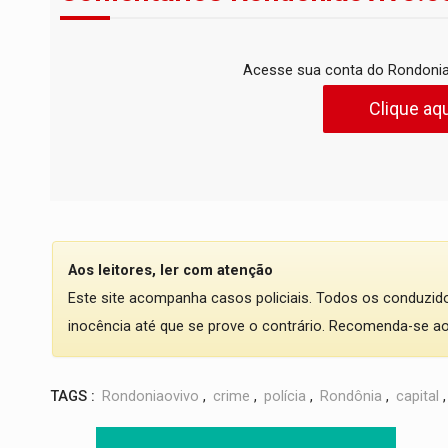
Acesse sua conta do Rondonia
Clique aqu
Aos leitores, ler com atenção
Este site acompanha casos policiais. Todos os conduzi
inocência até que se prove o contrário. Recomenda-se ao l
TAGS :
Rondoniaovivo
,
crime
,
polícia
,
Rondônia
,
capital