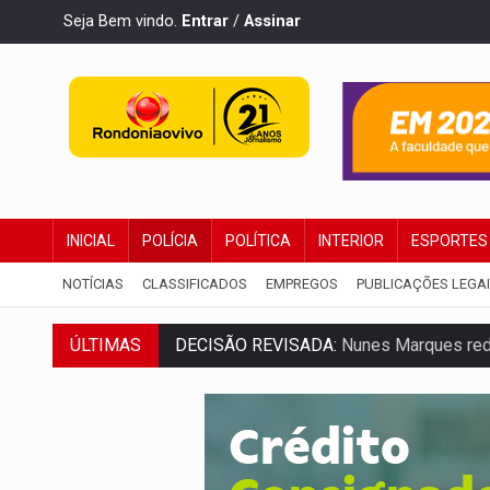
Seja Bem vindo.
Entrar
/
Assinar
INICIAL
POLÍCIA
POLÍTICA
INTERIOR
ESPORTES
NOTÍCIAS
CLASSIFICADOS
EMPREGOS
PUBLICAÇÕES LEGA
DECISÃO REVISADA:
Nunes Marques reduz
ÚLTIMAS
CONEXÃO RONDONIAOVIVO:
Museólogo 
ELEIÇÕES 2026:
Patrimônio de candidata 
VÍDEO:
Quadrilha é flagrada com cerca d