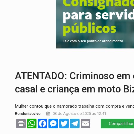
BAIRRO TEIXEIRÃO:
MPF cobra regulariz
SUCESSO NA ABERTURA:
2ª Feira Rondô
REESTRUTURAÇÃO:
Secretário da Seinfr
SAÚDE INDÍGENA:
Pirahã terão consulta
ECONOMIA:
Dia dos pais deve movimentar
ELEIÇÕES 2026:
Ulisses Guimarães e as 
ATENTADO: Criminoso em c
casal e criança em moto Bi
Mulher contou que o namorado trabalha com compra e ven
Rondoniaovivo
03 de Agosto de 2025 às 12:41
Print
WhatsApp
Facebook
Messenger
Twitter
Telegram
Email
Compartilhar