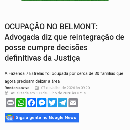
EXPANSÃO:
Grupo Nova Era amplia presença em PVH e transforma Aramix em
ROTA GLOBAL:
PCC amplia presença internacional e transforma Brasil em cor
OCUPAÇÃO NO BELMONT:
Advogada diz que reintegração de
posse cumpre decisões
definitivas da Justiça
A Fazenda 7 Estrelas foi ocupada por cerca de 30 famílias que
agora precisam deixar a área
07 de Julho de 2026 às 09:20
Rondoniaovivo
Atualizada em : 08 de Julho de 2026 às 07:15
Print
WhatsApp
Facebook
Messenger
Twitter
Telegram
Email
Siga a gente no Google News