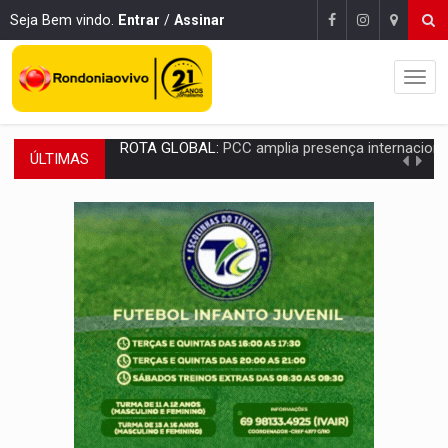
Seja Bem vindo.
Entrar
/
Assinar
ÚLTIMAS
CONEXÃO RONDONIAOVIVO:
Museólogo Antônio Ocampo conduz a história de uma
EXTENSÃO DE DANOS:
Ferroviários pedem ao Iphan recuperação de área atingid
VARIANDO O CARDÁPIO:
Veja essa receita de carne assada para o a
PREJUÍZO AOS ESTUDANTES:
Greve dos professores em PVH é considerada 
POSSESSÃO DE DEBORAH LOGAN:
Terror mistura mistério e filmagens quase
TRANSPARÊNCIA:
TCE reúne candidatos ao Governo e apresenta diagnó
ELAS DECIDEM:
Mulheres são maioria e representam 52% do eleitorado de 
NO CARRO:
Homem é preso com pistola 9mm durante abordagem da Força Tát