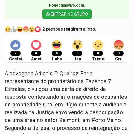
Rondoniaovivo.com.​
ENTRAR NO GRUPO
2 pessoas reagiram a isso.
2
0
0
0
0
0
Gostei
Amei
Haha
Uau
Triste
Grr
A advogada Adienis P. Queiroz Faria,
representante do proprietário da Fazenda 7
Estrelas, divulgou uma carta de direito de
resposta contestando informações de ocupantes
de propriedade rural em litígio durante a audiência
realizada na Justiça envolvendo a desocupação
de uma área no setor Belmont, em Porto Velho.
Segundo a defesa, o processo de reintegração de