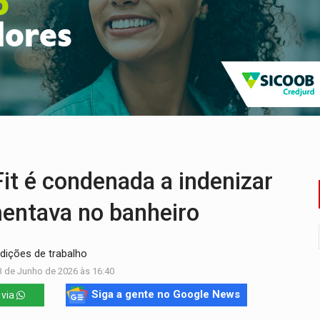
nacional e transforma Brasil em corredor da cocaína
Antônio Ocampo conduz a história de uma ferrovia desgoverna
em ao Iphan recuperação de área atingida por erosão na EFMM
ta de carne assada para o almoço e o jantar
 professores em PVH é considerada ilegal pela Justiça
candidatos ao Governo de RO partem para tudo ou nada
 é condenada a indenizar
mentava no banheiro
ndições de trabalho
3 de Junho de 2026 às 16:40
Siga a gente no Google News
 via