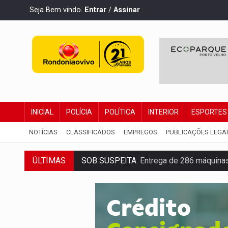
Seja Bem vindo.
Entrar
/
Assinar
INICIAL
POLÍCIA
POLÍTICA
INTERIOR
ESPORTES
NOTÍCIAS
CLASSIFICADOS
EMPREGOS
PUBLICAÇÕES LEGA
ÚLTIMAS
SOB SUSPEITA:
Entrega de 286 máquinas
ARTIGO:
Reter até 50% no distrato imobil
DO HOSPITAL AO CAMPO:
Veja as mais 
EXPANSÃO:
Grupo Nova Era amplia pres