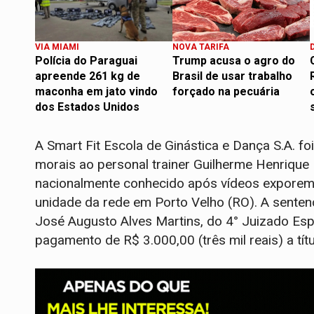
VIA MIAMI
NOVA TARIFA
Polícia do Paraguai
Trump acusa o agro do
apreende 261 kg de
Brasil de usar trabalho
maconha em jato vindo
forçado na pecuária
dos Estados Unidos
A Smart Fit Escola de Ginástica e Dança S.A. f
morais ao personal trainer Guilherme Henrique 
nacionalmente conhecido após vídeos exporem
unidade da rede em Porto Velho (RO). A sentenç
José Augusto Alves Martins, do 4° Juizado Espe
pagamento de R$ 3.000,00 (três mil reais) a tít