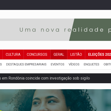
CULTURA
CONCURSOS
GERAL
LISTÃO
ELEIÇÕES 20
IS
DESTAQUES EMPRESARIAIS
EVENTOS
VÍDEOS
ENQUETES
OBIT
 em Rondônia coincide com investigação sob sigilo
iário é legal, mas não pode ser automático
de 200 ações de Marcos Rogério para Rondônia
ença em PVH e transforma Aramix em Super Nova Era