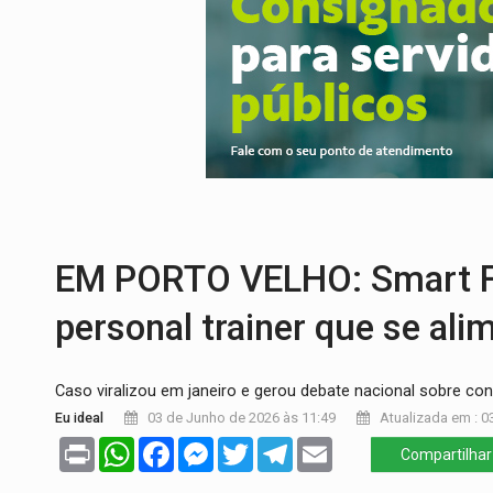
ROTA GLOBAL:
PCC amplia presença inter
CONEXÃO RONDONIAOVIVO:
Museólogo 
EXTENSÃO DE DANOS:
Ferroviários ped
VARIANDO O CARDÁPIO:
Veja essa recei
PREJUÍZO AOS ESTUDANTES:
Greve dos
COLUNA SEMANAL:
Largada foi dada e 
EM PORTO VELHO: Smart Fit
personal trainer que se ali
Caso viralizou em janeiro e gerou debate nacional sobre co
Eu ideal
03 de Junho de 2026 às 11:49
Atualizada em : 0
Print
WhatsApp
Facebook
Messenger
Twitter
Telegram
Email
Compartilhar