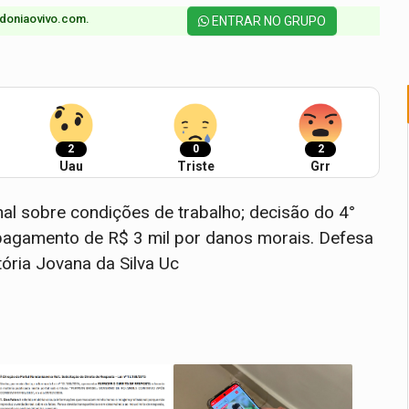
doniaovivo.com.​
ENTRAR NO GRUPO
2
0
2
Uau
Triste
Grr
nal sobre condições de trabalho; decisão do 4°
 pagamento de R$ 3 mil por danos morais. Defesa
tória Jovana da Silva Uc