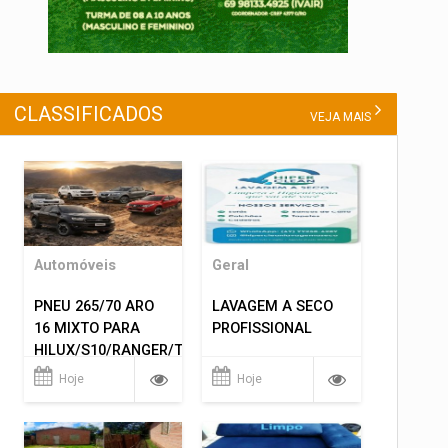
CLASSIFICADOS
VEJA MAIS
Automóveis
Geral
PNEU 265/70 ARO
LAVAGEM A SECO
16 MIXTO PARA
PROFISSIONAL
HILUX/S10/RANGER/TRITON
ETC... MONTAGEM
Hoje
Hoje
GRATIS 599,00