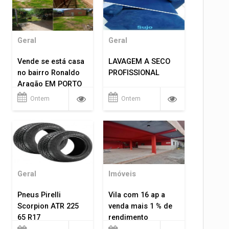
Geral
Geral
Vende se está casa
LAVAGEM A SECO
no bairro Ronaldo
PROFISSIONAL
Aragão EM PORTO
VELHO RO.
Ontem
Ontem
Geral
Imóveis
Pneus Pirelli
Vila com 16 ap a
Scorpion ATR 225
venda mais 1 % de
65 R17
rendimento