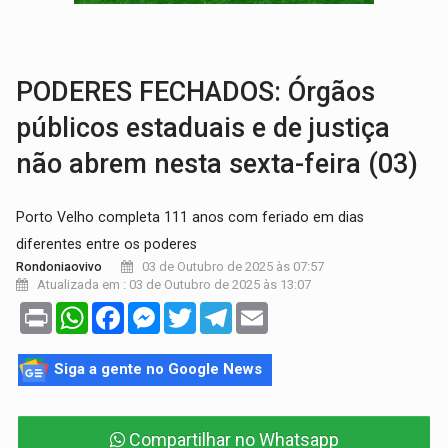
VÍDEO:
Motorista de caminhonete morre preso às ferragens em colisão com
LAZER:
Seis lugares gratuitos para aproveitar o fim de semana e
PODERES FECHADOS: Órgãos
públicos estaduais e de justiça
não abrem nesta sexta-feira (03)
Porto Velho completa 111 anos com feriado em dias
diferentes entre os poderes
03 de Outubro de 2025 às 07:57
Rondoniaovivo
Atualizada em : 03 de Outubro de 2025 às 13:07
Print
WhatsApp
Facebook
Messenger
Twitter
Telegram
Email
Siga a gente no Google News
Compartilhar no Whatsapp