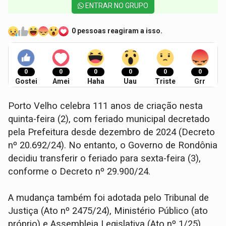
ENTRAR NO GRUPO
0 pessoas reagiram a isso.
0
0
0
0
0
0
Gostei
Amei
Haha
Uau
Triste
Grr
Porto Velho celebra 111 anos de criação nesta
quinta-feira (2), com feriado municipal decretado
pela Prefeitura desde dezembro de 2024 (Decreto
nº 20.692/24). No entanto, o Governo de Rondônia
decidiu transferir o feriado para sexta-feira (3),
conforme o Decreto nº 29.900/24.
A mudança também foi adotada pelo Tribunal de
Justiça (Ato nº 2475/24), Ministério Público (ato
próprio) e Assembleia Legislativa (Ato nº 1/25).