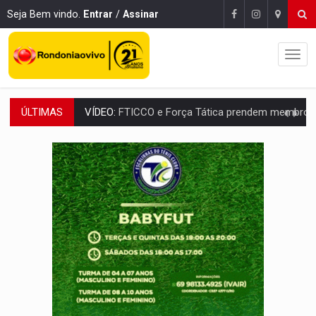
Seja Bem vindo.
Entrar
/
Assinar
VÍDEO:
FTICCO e Força Tática prendem membro do CV com arma e drogas em
ÚLTIMAS
INCLUSÃO:
Prefeitura fortalece parceria com a APAE para ampliar ações v
DEFESA:
Exército testa inovações no combate a drones durante exerc
TEMAS SOCIOAMBIENTAIS:
Em Itapuã do Oeste, CINEMAZÔNIA leva cinema amazônico 
PREVISÃO:
Interior de Rondônia terá sábado (8) de calor intenso
INFRAESTRUTURA:
Após quase 30 anos de espera, asfalto chega ao bairr
A ILHA:
Coreografia de Rondônia estreia na programação do Festival de Dan
TRÁGICO:
Pai do 'Xandy Motocross' morre em acidente