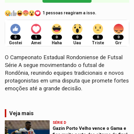
1 pessoas reagiram a isso.
0
1
0
0
0
0
Gostei
Amei
Haha
Uau
Triste
Grr
O Campeonato Estadual Rondoniense de Futsal
Série A segue movimentando o futsal de
Rondônia, reunindo equipes tradicionais e novos
protagonistas em uma disputa que promete fortes
emoções até a grande decisão.
Veja mais
SÉRIE D
Gazin Porto Velho vence o Gama e