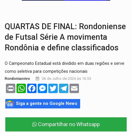
CELEBRAÇÃO:
Cerejeiras completa 43 anos de emancipação com progra
SAÚDE:
Anvisa desmente boato sobre presença de plástico ou petr
QUARTAS DE FINAL: Rondoniense
de Futsal Série A movimenta
Rondônia e define classificados
O Campeonato Estadual está dividido em duas regiões e serve
como seletiva para competições nacionais
06 de Julho de 2026 às 16:55
Rondoniaovivo
Print
WhatsApp
Facebook
Messenger
Twitter
Telegram
Email
Siga a gente no Google News
Compartilhar no Whatsapp