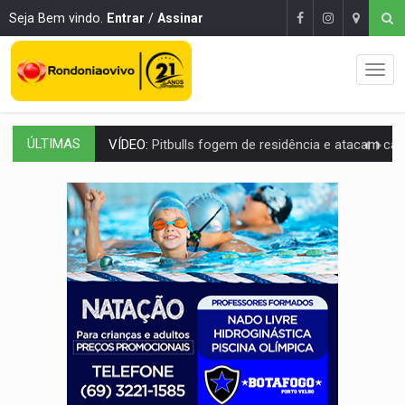
Seja Bem vindo.
Entrar
/
Assinar
ÚLTIMAS
VÍDEO:
Pitbulls fogem de residência e atacam casal de idosos 
AÇÃO CONJUNTA:
Forças policiais apreendem cerca de 1kg de our
PF ESTÁ APURANDO:
Flávio Bolsonaro escolhe Alfredo Gaspar como vice, alvo de d
NO CENTRO:
Colisão entre ônibus e carro provoca lentidão
ELEIÇÕES 2026:
Candidato a deputado estadual declara carros por R$ 25 e casas
VÍDEO:
Motocicletas batem de frente e duas pessoas ficam ferid
BATALHA DO JK:
Grande Final do Duelo Estadual de MC's acontece nest
NA BR-364:
Identificado motociclista que morreu após bater de frent