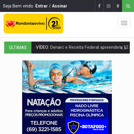
Seja Bem vindo.
Entrar
/
Assinar
ÚLTIMAS
OPERAÇÃO DA PC:
Membros do CV são presos com armas e drogas após c
ENTRADA GRATUITA:
Espetáculo As Marias Somos Nós será apresen
VÍDEO:
Três são presos após furto de motocicleta em frente
CELEBRAÇÃO:
Cerejeiras completa 43 anos de emancipação com progra
SAÚDE:
Anvisa desmente boato sobre presença de plástico ou petr
VÍDEO:
Pitbulls fogem de residência e atacam casal de idosos 
AÇÃO CONJUNTA:
Forças policiais apreendem cerca de 1kg de our
PF ESTÁ APURANDO:
Flávio Bolsonaro escolhe Alfredo Gaspar como vice, alvo de d