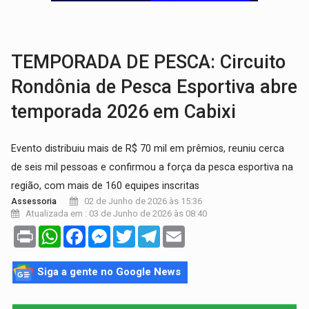
GRAVE:
Homem é esfaqueado no peito durante briga ent
VÍDEO:
Denarc e Receita Federal apreendem 12 kg de skunk e arma que iam
TEMPORADA DE PESCA: Circuito
Rondônia de Pesca Esportiva abre
temporada 2026 em Cabixi
Evento distribuiu mais de R$ 70 mil em prêmios, reuniu cerca
de seis mil pessoas e confirmou a força da pesca esportiva na
região, com mais de 160 equipes inscritas
02 de Junho de 2026 às 15:36
Assessoria
Atualizada em : 03 de Junho de 2026 às 08:40
Print
WhatsApp
Facebook
Messenger
Twitter
Telegram
Email
Siga a gente no Google News