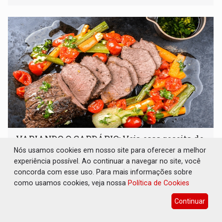
órgãos competentes
VARIANDO O CARDÁPIO: Veja essa receita de
carne assada para o almoço e o jantar
Nós usamos cookies em nosso site para oferecer a melhor
experiência possível. Ao continuar a navegar no site, você
Gastronomia
08 de Agosto de 2026 às 09:00
concorda com esse uso. Para mais informações sobre
Prepare um acém bovino de um jeito que vai agradar todo
como usamos cookies, veja nossa
Política de Cookies
tipo de paladar
Continuar