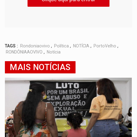
TAGS :
Rondoniaovivo
,
Política
,
NOTÍCIA
,
PortoVelho
,
RONDÔNIAAOVIVO
,
Notícia
MAIS NOTÍCIAS