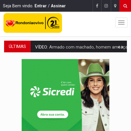
Seja Bem vindo.
Entrar
/
Assinar
ÚLTIMAS
VÍDEO:
Armado com machado, homem ameaça matar sobrinha grávida e com
TRIBUNAL DO CRIME:
Homem é espancado por facção criminosa 
VÍDEO:
Perseguição é registrada no shopping após colombiana furtar ce
LUDOPATIA:
Apostas online começam a afetar produtividade e rotina
REFLORESTAMENTO:
Plantar árvores não será mais suficiente para comprov
OVNIS NA LUA:
Cientistas alertam para possível base secreta no satélite n
ACABOU COM PEUGEOT:
Incêndio destrói carro que era rebocado para oficina no
VÍDEO:
Ladrão é filmado furtando moto na frente do bar 