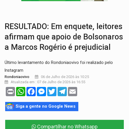
MAIS RIGOR:
Nova lei endurece punição por abuso sexual contra crian
POLUIÇÃO E RISCOS:
Retirada de fiação irregular avança no país e em PVH p
RESULTADO: Em enquete, leitores
afirmam que apoio de Bolsonaros
a Marcos Rogério é prejudicial
Último levantamento do Rondoniaovivo foi realizado pelo
Instagram
06 de Julho de 2026 às 10:25
Rondoniaovivo
Atualizada em : 07 de Julho de 2026 às 16:55
Print
WhatsApp
Facebook
Messenger
Twitter
Telegram
Email
Siga a gente no Google News
Compartilhar no Whatsapp