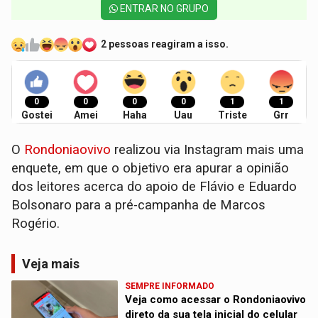
ENTRAR NO GRUPO
2 pessoas reagiram a isso.
0
0
0
0
1
1
Gostei
Amei
Haha
Uau
Triste
Grr
O
Rondoniaovivo
realizou via Instagram mais uma
enquete, em que o objetivo era apurar a opinião
dos leitores acerca do apoio de Flávio e Eduardo
Bolsonaro para a pré-campanha de Marcos
Rogério.
Veja mais
SEMPRE INFORMADO
Veja como acessar o Rondoniaovivo
direto da sua tela inicial do celular