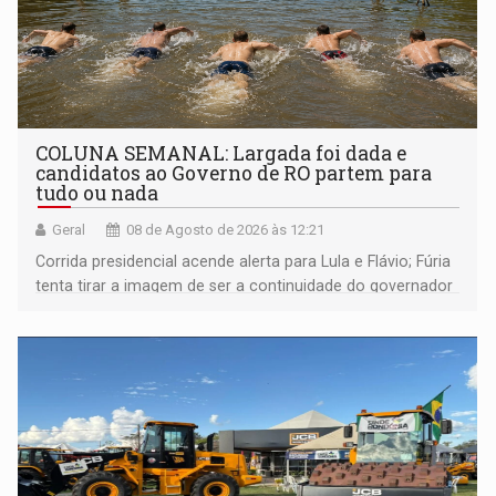
COLUNA SEMANAL: Largada foi dada e
candidatos ao Governo de RO partem para
tudo ou nada
Geral
08 de Agosto de 2026 às 12:21
Corrida presidencial acende alerta para Lula e Flávio; Fúria
tenta tirar a imagem de ser a continuidade do governador
Marcos Rocha; ex-prefeito Hildon Chaves parece ainda
não ter entrado no modo eleição; ABAV faz evento em
Porto Velho