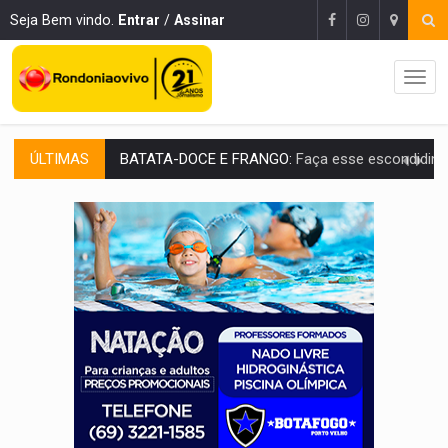
Seja Bem vindo.
Entrar
/
Assinar
ÚLTIMAS
BARREIRA NATURAL:
Desmate da Amazônia corta chuvas no Sul e ameaça produção
:
Anvisa libera venda de medicamentos pela Shopee, mas mantém 
MAIS RIGOR:
Nova lei endurece punição por abuso sexual contra crian
POLUIÇÃO E RISCOS:
Retirada de fiação irregular avança no país e em PVH p
VÍDEO:
Armado com machado, homem ameaça matar sobrinha grávida e com
TRIBUNAL DO CRIME:
Homem é espancado por facção criminosa 
VÍDEO:
Perseguição é registrada no shopping após colombiana furtar ce
LUDOPATIA:
Apostas online começam a afetar produtividade e rotina