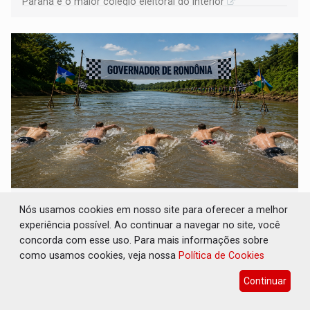
Paraná é o maior colégio eleitoral do interior
COLUNA SEMANAL: Largada foi dada e
Nós usamos cookies em nosso site para oferecer a melhor
candidatos ao Governo de RO partem para
experiência possível. Ao continuar a navegar no site, você
tudo ou nada
concorda com esse uso. Para mais informações sobre
Geral
08 de Agosto de 2026 às 12:21
como usamos cookies, veja nossa
Política de Cookies
Corrida presidencial acende alerta para Lula e Flávio; Fúria
Continuar
tenta tirar a imagem de ser a continuidade do governador
Marcos Rocha; ex-prefeito Hildon Chaves parece ainda