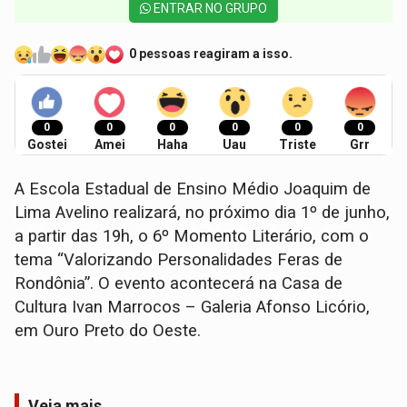
ENTRAR NO GRUPO
0 pessoas reagiram a isso.
0
0
0
0
0
0
Gostei
Amei
Haha
Uau
Triste
Grr
A Escola Estadual de Ensino Médio Joaquim de
Lima Avelino realizará, no próximo dia 1º de junho,
a partir das 19h, o 6º Momento Literário, com o
tema “Valorizando Personalidades Feras de
Rondônia”. O evento acontecerá na Casa de
Cultura Ivan Marrocos – Galeria Afonso Licório,
em Ouro Preto do Oeste.
Veja mais