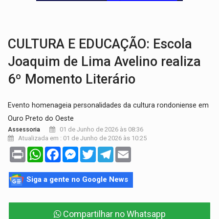
VÍDEO:
Falso vendedor de salgados é preso por tráfico de drogas n
BATATA-DOCE E FRANGO:
Faça esse escondidinho e me convide
CULTURA E EDUCAÇÃO: Escola
Joaquim de Lima Avelino realiza
6º Momento Literário
Evento homenageia personalidades da cultura rondoniense em
Ouro Preto do Oeste
01 de Junho de 2026 às 08:36
Assessoria
Atualizada em : 01 de Junho de 2026 às 10:25
Print
WhatsApp
Facebook
Messenger
Twitter
Telegram
Email
Siga a gente no Google News
Compartilhar no Whatsapp