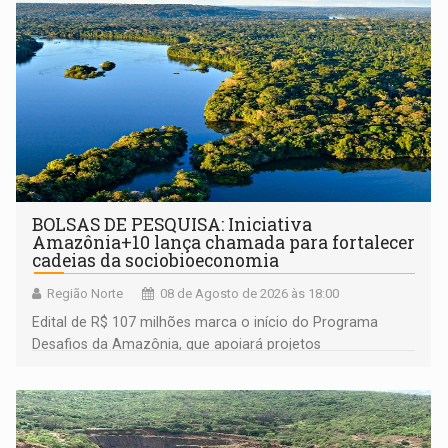
BOLSAS DE PESQUISA: Iniciativa
Amazônia+10 lança chamada para fortalecer
cadeias da sociobioeconomia
Região Norte
08 de Agosto de 2026 às 18:00
Edital de R$ 107 milhões marca o início do Programa
Desafios da Amazônia, que apoiará projetos
desenvolvidos por redes de pesquisa e inovação. A
submissão de pré-propostas poderá ser feita até 1º de
setembro