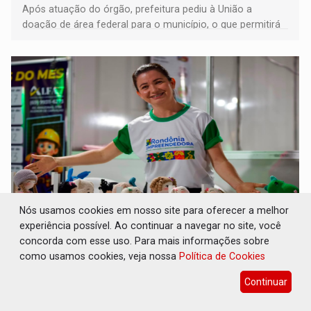
Após atuação do órgão, prefeitura pediu à União a
doação de área federal para o município, o que permitirá
a regularização de ocupantes de boa fé
Nós usamos cookies em nosso site para oferecer a melhor
SUCESSO NA ABERTURA: 2ª Feira Rondônia
experiência possível. Ao continuar a navegar no site, você
Empreendedora segue no Espaço
concorda com esse uso. Para mais informações sobre
Alternativo com entrada gratuita até
como usamos cookies, veja nossa
Política de Cookies
domingo
Continuar
Comunidade
07 de Agosto de 2026 às 10:40
Programação reúne em um só lugar o melhor da