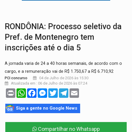
TRÁGICO:
Pai do 'Xandy Motocross' morre em acidente
VÍDEO:
Motorista de caminhonete morre preso às ferragens em colisão com
RONDÔNIA: Processo seletivo da
Pref. de Montenegro tem
inscrições até o dia 5
A jornada varia de 24 a 40 horas semanais, de acordo com o
cargo, e a remuneração vai de R$ 1.750,67 a R$ 6.710,92
04 de Julho de 2026 às 15:30
PCI concurso
Atualizada em : 06 de Julho de 2026 às 07:24
Print
WhatsApp
Facebook
Messenger
Twitter
Telegram
Email
Siga a gente no Google News
Compartilhar no Whatsapp