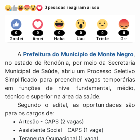
0 pessoas reagiram a isso.
0
0
0
0
0
0
Gostei
Amei
Haha
Uau
Triste
Grr
A
Prefeitura do Município de Monte Negro
,
no estado de Rondônia, por meio da Secretaria
Municipal de Saúde, abriu um Processo Seletivo
Simplificado para preencher vagas temporárias
em funções de nível fundamental, médio,
técnico e superior na área da saúde.
Segundo o edital, as oportunidades são
para os cargos de:
Artesão - CAPS (2 vagas)
Assistente Social - CAPS (1 vaga)
Terapeuta Ocupacional (1 vaga)