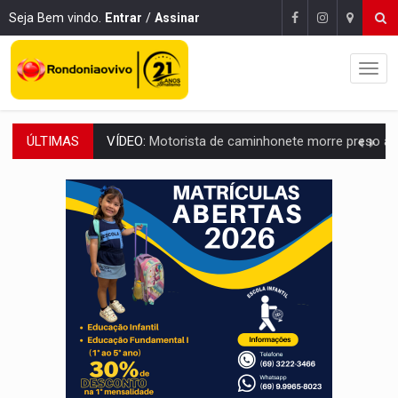
Seja Bem vindo.
Entrar
/
Assinar
ÚLTIMAS
LAZER:
Seis lugares gratuitos para aproveitar o fim de semana e
VÍDEO:
FTICCO e Força Tática prendem membro do CV com arma e drogas em
INCLUSÃO:
Prefeitura fortalece parceria com a APAE para ampliar ações v
DEFESA:
Exército testa inovações no combate a drones durante exerc
TEMAS SOCIOAMBIENTAIS:
Em Itapuã do Oeste, CINEMAZÔNIA leva cinema amazônico 
PREVISÃO:
Interior de Rondônia terá sábado (8) de calor intenso
INFRAESTRUTURA:
Após quase 30 anos de espera, asfalto chega ao bairr
A ILHA:
Coreografia de Rondônia estreia na programação do Festival de Dan