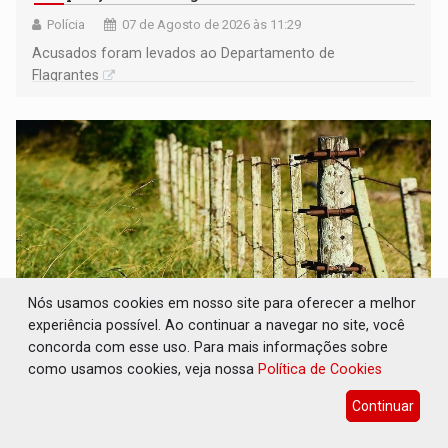
Polícia
07 de Agosto de 2026 às 11:29
Acusados foram levados ao Departamento de
Flagrantes
Nós usamos cookies em nosso site para oferecer a melhor
experiência possível. Ao continuar a navegar no site, você
concorda com esse uso. Para mais informações sobre
BAIRRO TEIXEIRÃO: MPF cobra
como usamos cookies, veja nossa
Política de Cookies
regularização fundiária da comunidade
Nova Colina
Continuar
Geral
07 de Agosto de 2026 às 11:08