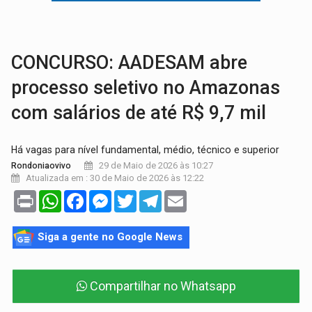
LAZER:
Seis lugares gratuitos para aproveitar o fim de semana e
VÍDEO:
FTICCO e Força Tática prendem membro do CV com arma e drogas em
CONCURSO: AADESAM abre
processo seletivo no Amazonas
com salários de até R$ 9,7 mil
Há vagas para nível fundamental, médio, técnico e superior
29 de Maio de 2026 às 10:27
Rondoniaovivo
Atualizada em : 30 de Maio de 2026 às 12:22
Print
WhatsApp
Facebook
Messenger
Twitter
Telegram
Email
Siga a gente no Google News
Compartilhar no Whatsapp