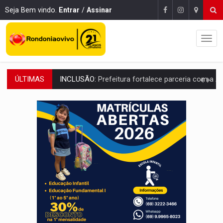
Seja Bem vindo.
Entrar
/
Assinar
ÚLTIMAS
INCLUSÃO:
Prefeitura fortalece parceria com a APAE para ampliar ações v
DEFESA:
Exército testa inovações no combate a drones durante exerc
TEMAS SOCIOAMBIENTAIS:
Em Itapuã do Oeste, CINEMAZÔNIA leva cinema amazônico 
PREVISÃO:
Interior de Rondônia terá sábado (8) de calor intenso
INFRAESTRUTURA:
Após quase 30 anos de espera, asfalto chega ao bairr
A ILHA:
Coreografia de Rondônia estreia na programação do Festival de Dan
ELEIÇÕES 2026:
Sgt. Mouza esclarece 'erro de digitação' em declaração de patrim
JUDICIÁRIO:
Sinjur parabeniza servidores pelo adicional de incentivo com ef