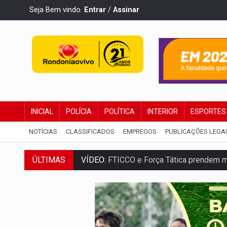
Seja Bem vindo.
Entrar
/
Assinar
INICIAL
POLÍCIA
POLÍTICA
INTERIOR
ESPORTES
NOTÍCIAS
CLASSIFICADOS
EMPREGOS
PUBLICAÇÕES LEGA
ÚLTIMAS
VÍDEO:
FTICCO e Força Tática prendem 
INCLUSÃO:
Prefeitura fortalece parceri
DEFESA:
Exército testa inovações no com
TEMAS SOCIOAMBIENTAIS:
Em Itapuã d