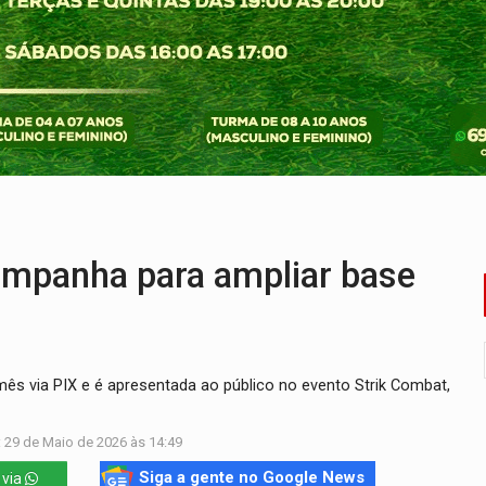
ado (8) de calor intenso e tempo firme
e espera, asfalto chega ao bairro Nova Esperança
na programação do Festival de Dança de Joinville
rro de digitação' em declaração de patrimônio de R$ 29 mi
 pelo adicional de incentivo com efeitos retroativos
veitar o fim de semana em Porto Velho
ampanha para ampliar base
mês via PIX e é apresentada ao público no evento Strik Combat,
 29 de Maio de 2026 às 14:49
Siga a gente no Google News
 via