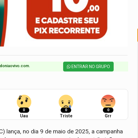
doniaovivo.com.​
ENTRAR NO GRUPO
0
0
0
Uau
Triste
Grr
) lança, no dia 9 de maio de 2025, a campanha