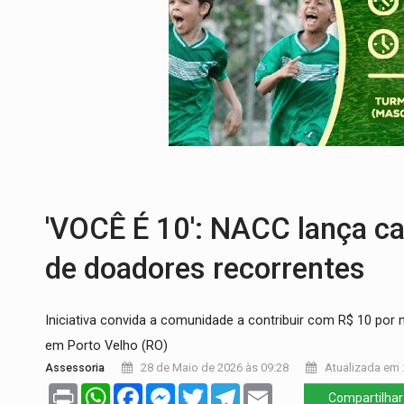
PREVISÃO:
Interior de Rondônia terá sáb
INFRAESTRUTURA:
Após quase 30 anos d
A ILHA:
Coreografia de Rondônia estreia 
ELEIÇÕES 2026:
Sgt. Mouza esclarece 'e
JUDICIÁRIO:
Sinjur parabeniza servidores
LAZER:
Seis lugares gratuitos para apro
'VOCÊ É 10': NACC lança c
de doadores recorrentes
Iniciativa convida a comunidade a contribuir com R$ 10 por 
em Porto Velho (RO)
Assessoria
28 de Maio de 2026 às 09:28
Atualizada em :
Print
WhatsApp
Facebook
Messenger
Twitter
Telegram
Email
Compartilhar