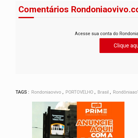
Comentários Rondoniaovivo.c
Acesse sua conta do Rondonia
Clique aqu
TAGS :
Rondoniaovivo
,
PORTOVELHO
,
Brasil
,
Rondôniaao