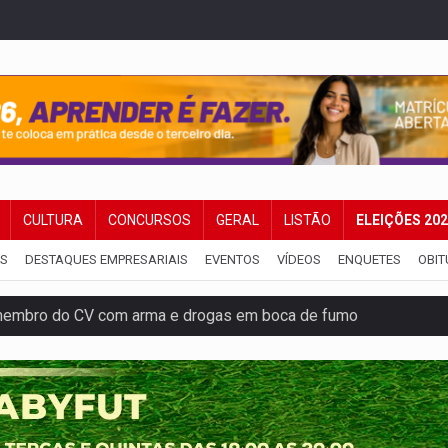
CULTURA
CONCURSOS
GERAL
LISTÃO
ELEIÇÕES 20
IS
DESTAQUES EMPRESARIAIS
EVENTOS
VÍDEOS
ENQUETES
OBIT
membro do CV com arma e drogas em boca de fumo
a com a APAE para ampliar ações voltadas a PCD's
bate a drones durante exercício antiaéreo
o Oeste, CINEMAZÔNIA leva cinema amazônico a estudantes na