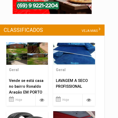
CLASSIFICADOS
VEJA MAIS
Geral
Geral
Vende se está casa
LAVAGEM A SECO
no bairro Ronaldo
PROFISSIONAL
Aragão EM PORTO
VELHO RO.
Hoje
Hoje