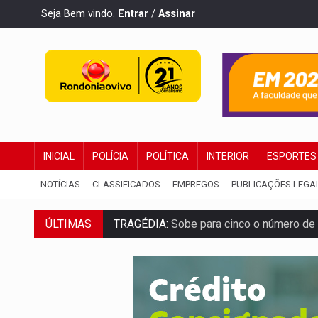
Seja Bem vindo.
Entrar
/
Assinar
INICIAL
POLÍCIA
POLÍTICA
INTERIOR
ESPORTES
NOTÍCIAS
CLASSIFICADOS
EMPREGOS
PUBLICAÇÕES LEGA
ÚLTIMAS
TRAGÉDIA:
Sobe para cinco o número de 
TRANSPORTE DE ARROZ:
MPF assegura c
DEEPFAKE:
Sancionada lei contra violência
COLEGIADO:
Brasil e Rússia discutem ene