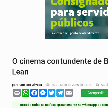
URGENTE:
Colisão entre caminhão e carr
ENCONTRO:
Amazônia Negra ganha projeç
PREVISÃO:
Porto Velho tem chances de c
SINDICATOS UNIDOS:
Assembleia Geral 
PROCESSO SELETIVO:
Rondoniaovivo abr
BRASIL CONTRA O CRIME:
Acusado de gu
O cinema contundente de Bil
Lean
por Humberto Oliveira
30 de Maio de 2026 às 08:12
Atual
Print
WhatsApp
Facebook
Messenger
Twitter
Telegram
Email
Compartilhar
Receba todas as notícias gratuitamente no WhatsApp do Ron