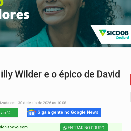
o deixa quatro mortos e um em estado grave na BR
ão nacional com participação de Marcela Bonfim
huvas isoladas nesta sexta-feira (7)
delibera greve da educação municipal em Porto Velho
e oficina de Comunicação com oportunidade de integrar equipe
ardar armas de facção é preso com revólveres e espingardas
ly Wilder e o épico de David
izada em : 30 de Maio de 2026 às 10:08
Siga a gente no Google News
 via
doniaovivo.com.​
ENTRAR NO GRUPO