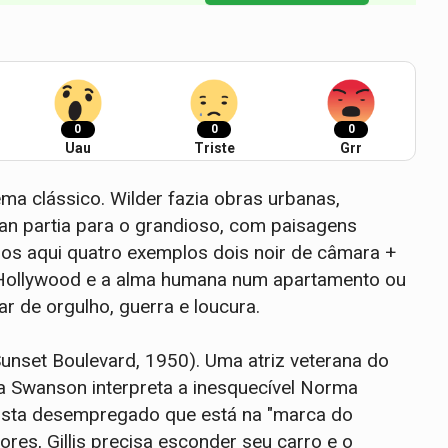
0
0
0
Uau
Triste
Grr
ema clássico. Wilder fazia obras urbanas,
Lean partia para o grandioso, com paisagens
mos aqui quatro exemplos dois noir de câmara +
 Hollywood e a alma humana num apartamento ou
r de orgulho, guerra e loucura.
nset Boulevard, 1950). Uma atriz veterana do
ia Swanson interpreta a inesquecível Norma
irista desempregado que está na "marca do
res, Gillis precisa esconder seu carro e o