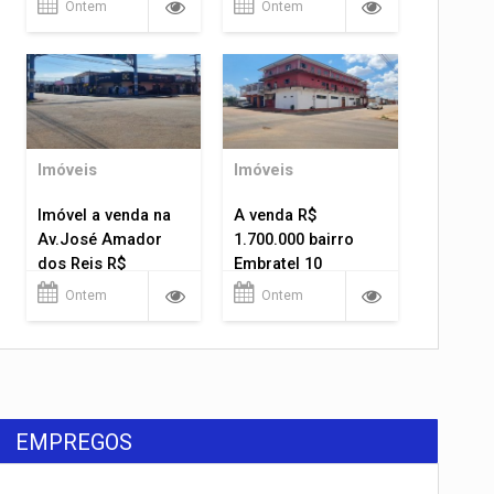
Ontem
Ontem
Imóveis
Imóveis
Imóvel a venda na
A venda R$
Av.José Amador
1.700.000 bairro
dos Reis R$
Embratel 10
1.400.000
apartamentos!
Ontem
Ontem
EMPREGOS