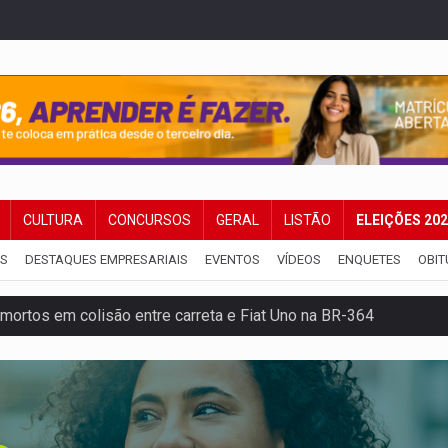
CULTURA
CONCURSOS
GERAL
LISTÃO
ELEIÇÕES 20
IS
DESTAQUES EMPRESARIAIS
EVENTOS
VÍDEOS
ENQUETES
OBIT
mortos em colisão entre carreta e Fiat Uno na BR-364
umprimento da legislação sobre transporte de cargas por em
 sexual infantil na internet e via IA
rgia nuclear, defesa e ciência em Brasília