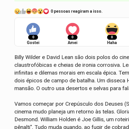
0 pessoas reagiram a isso.
0
0
0
Gostei
Amei
Haha
Billy Wilder e David Lean são dois polos do cin
claustrofóbicas e cheias de ironia corrosiva. 
infinitas e dilemas morais em escala épica. Te
dois épicos de campo de batalha. Um disseca
mansão. O outro usa desertos e selvas para fala
Vamos começar por Crepúsculo dos Deuses (Su
cinema mudo planeja um retorno às telas. Glor
Desmond. William Holden é Joe Gillis, um rote
pênalti". Tudo muda quando, ao fugir de cobrado