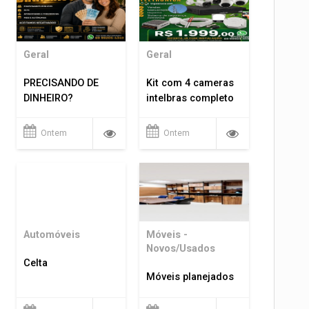
Geral
Geral
PRECISANDO DE
Kit com 4 cameras
DINHEIRO?
intelbras completo
Ontem
Ontem
Automóveis
Móveis -
Novos/Usados
Celta
Móveis planejados