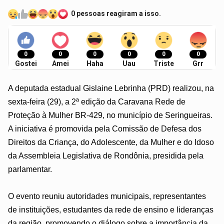
0 pessoas reagiram a isso.
0
0
0
0
0
0
Gostei
Amei
Haha
Uau
Triste
Grr
A deputada estadual Gislaine Lebrinha (PRD) realizou, na
sexta-feira (29), a 2ª edição da Caravana Rede de
Proteção à Mulher BR-429, no município de Seringueiras.
A iniciativa é promovida pela Comissão de Defesa dos
Direitos da Criança, do Adolescente, da Mulher e do Idoso
da Assembleia Legislativa de Rondônia, presidida pela
parlamentar.
O evento reuniu autoridades municipais, representantes
de instituições, estudantes da rede de ensino e lideranças
da região, promovendo o diálogo sobre a importância da