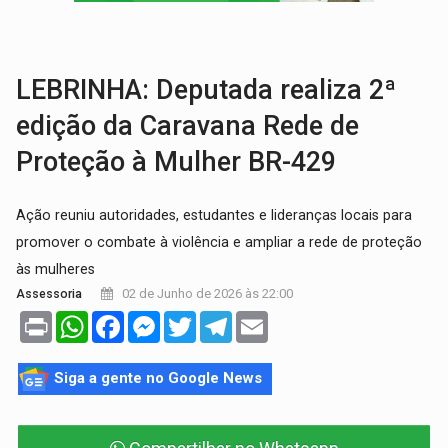
FAMÍLIA MORREU:
Identificadas as cinco vítimas de acidente na BR-364, entr
BRASIL CONTRA O CRIME:
Acusado de guardar armas de facção é preso com rev
LEBRINHA: Deputada realiza 2ª
edição da Caravana Rede de
Proteção à Mulher BR-429
Ação reuniu autoridades, estudantes e lideranças locais para
promover o combate à violência e ampliar a rede de proteção
às mulheres
02 de Junho de 2026 às 22:00
Assessoria
Print
WhatsApp
Facebook
Messenger
Twitter
Telegram
Email
Siga a gente no Google News