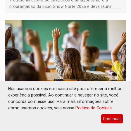
programação da Expo Show Norte 2026 e deve reunir
milhares de participantes e espectadores no município
Nós usamos cookies em nosso site para oferecer a melhor
DESENVOLVIMENTO: Ideb avança nos anos
experiência possível. Ao continuar a navegar no site, você
iniciais do ensino fundamental em
concorda com esse uso. Para mais informações sobre
Rondônia
como usamos cookies, veja nossa
Política de Cookies
Comunidade
06 de Agosto de 2026 às 14:30
Continuar
Indicadores de 2025 crescem nos anos iniciais do ensino
fundamental e se mantêm nos anos finais; e no ensino