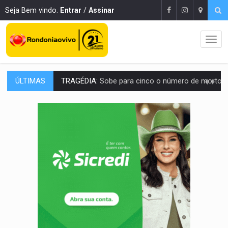
Seja Bem vindo.
Entrar
/
Assinar
ÚLTIMAS
TRAGÉDIA:
Sobe para cinco o número de mortos em colisão entre carreta e Fia
TRANSPORTE DE ARROZ:
MPF assegura cumprimento da legislação sobre transporte d
DEEPFAKE:
Sancionada lei contra violência sexual infantil na inte
COLEGIADO:
Brasil e Rússia discutem energia nuclear, defesa e ciênc
URGENTE:
Colisão entre caminhão e carro deixa quatro mortos e um em est
ENCONTRO:
Amazônia Negra ganha projeção nacional com participação de M
PREVISÃO:
Porto Velho tem chances de chuvas isoladas nesta se
SINDICATOS UNIDOS:
Assembleia Geral delibera greve da educação municip