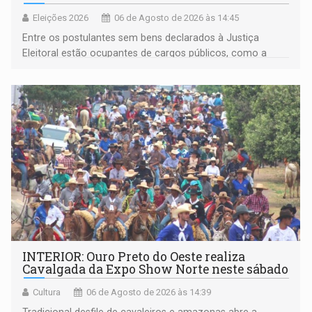
Eleições 2026
06 de Agosto de 2026 às 14:45
Entre os postulantes sem bens declarados à Justiça
Eleitoral estão ocupantes de cargos públicos, como a
deputada federal Cristiane Lopes (PODE), o vereador
Pedro Geovar (PP) e a vice-prefeita Magna dos Anjos
(NOVO)
INTERIOR: Ouro Preto do Oeste realiza
Cavalgada da Expo Show Norte neste sábado
Cultura
06 de Agosto de 2026 às 14:39
Tradicional desfile de cavaleiros e amazonas abre a